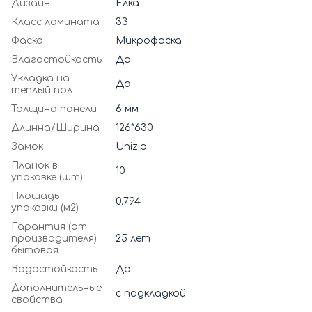
Дизайн
Ёлка
Класс ламината
33
Фаска
Микрофаска
Влагостойкость
Да
Укладка на
Да
теплый пол
Толщина панели
6 мм
Длинна/Ширина
126*630
Замок
Unizip
Планок в
10
упаковке (шт)
Площадь
0.794
упаковки (м2)
Гарантия (от
производителя)
25 лет
бытовая
Водостойкость
Да
Дополнительные
с подкладкой
свойства