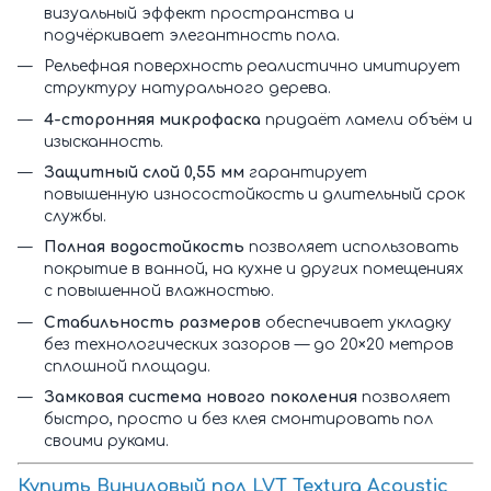
визуальный эффект пространства и
подчёркивает элегантность пола.
Рельефная поверхность реалистично имитирует
структуру натурального дерева.
4-сторонняя микрофаска
придаёт ламели объём и
изысканность.
Защитный слой 0,55 мм
гарантирует
повышенную износостойкость и длительный срок
службы.
Полная водостойкость
позволяет использовать
покрытие в ванной, на кухне и других помещениях
с повышенной влажностью.
Стабильность размеров
обеспечивает укладку
без технологических зазоров — до 20×20 метров
сплошной площади.
Замковая система нового поколения
позволяет
быстро, просто и без клея смонтировать пол
своими руками.
Купить Виниловый пол LVT Textura Acoustic