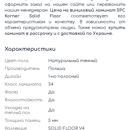
оформить заказ на нашем сайте или перезвонить
нашим менеджерам.
Цена на виниловый ламинат SPC
Korner Solid Floor
соответствует его
характеристикам и качеству. В зависимости от
объема предусмотрены скидки. Также можно
купить
ламинат в рассрочку и с доставкой по Украине.
Характеристики
Цвет пола
Натуральный тёмный
Производитель
Польша
Дизайн
1-но полосный
Класс ламината
34
Фаска
Да
Влагостойкость
Да
Укладка на
Да
теплый пол
Толщина панели
5 мм
Коллекция
SOLID FLOOR V4