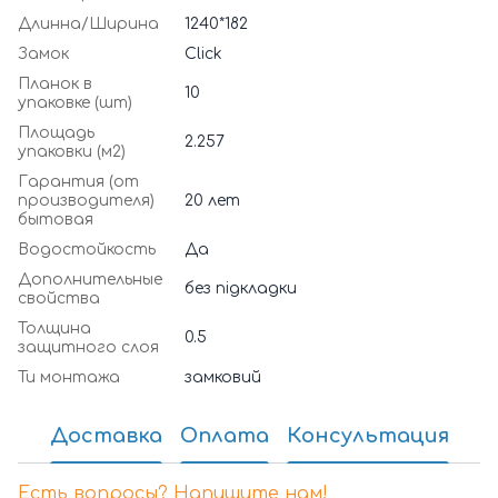
Длинна/Ширина
1240*182
Замок
Click
Планок в
10
упаковке (шт)
Площадь
2.257
упаковки (м2)
Гарантия (от
производителя)
20 лет
бытовая
Водостойкость
Да
Дополнительные
без підкладки
свойства
Толщина
0.5
защитного слоя
Ти монтажа
замковий
Доставка
Оплата
Консультация
Есть вопросы? Напишите нам!