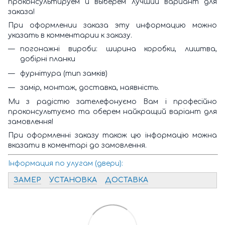
проконсультируем и выберем лучший вариант для
заказа!
При оформлении заказа эту информацию можно
указать в комментарии к заказу.
погонажні вироби: ширина коробки, лиштва,
добірні планки
фурнітура (тип замків)
замір, монтаж, доставка, наявність.
Ми з радістю зателефонуємо Вам і професійно
проконсультуємо та оберем найкращий варіант для
замовлення!
При оформленні заказу також цю інформацію можна
вказати в коментарі до замовлення.
Інформация по улугам (двери):
ЗАМЕР
УСТАНОВКА
ДОСТАВКА