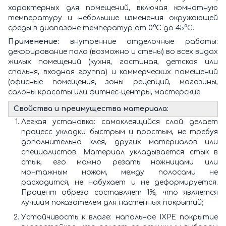
характерных для помещений, включая комнатную
температуру и небольшие изменения окружающей
среды в диапазоне температур от 0°C до 45°C.
Применение:
внутренние отделочные работы:
декорирование пола (возможно и стены) во всех видах
жилых помещений (кухня, гостиная, детская или
спальня, входная группа) и коммерческих помещений
(офисные помещения, зоны рецепций, магазины,
салоны красоты или фитнес-центры, мастерские.
Свойства и преимущества материала:
Легкая установка: самоклеящийся слой делает
процесс укладки быстрым и простым, не требуя
дополнительно клея, других материалов или
специалистов. Материал укладывается стык в
стык, его можно резать ножницами или
монтажным ножом, между полосами не
расходится, не набухает и не деформируется.
Процент обреза составляет 1%, что является
лучшим показателем для настенных покрытий;
Устойчивость к влаге: напольное IXPE покрытие