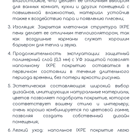
влагостойкое, что делает ее отличным выбором
для ванных комнат, кухни и других помещений с
повышенной влажностью, материал устойчив
также к воздействию пара и появлению плесени;
Изоляция: Закрытая клеточная структура IXPE
пены делает ее отличным теплоизолятором, так
как воздушные карманы служат хорошим
барьером для тепла и звука.
Продолжительность эксплуатации: защитный
полимерный слой (0,3 мм) с УФ защитой позволят
напольному IXPE покрытию оставаться в
первичном состоянии в течение длительного
периода времени, без потери яркости рисунка.
Эстетическая составляющая: широкий выбор
дизайнов, имитирующих натуральные материалы,
цветов позволяет подобрать покрытие, которое
соответствует вашему стилю и интерьеру,
очень хорошо комбинируется по цветовой гамме,
позволяя создать собственный дизайн
помещения;
Легкий уход: напольное IXPE покрытие легко