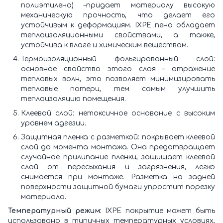
полиэтилена) –придает материалу высокую
механическую прочность, что делает его
устойчивым к деформациям. IXPE пена обладает
теплоизоляционными свойствами, а также,
устойчива к влаге и химическим веществам.
Термоизоляционный фольгированный слой:
основное свойство этого слоя – отражение
тепловых волн, это позволяет минимизировать
тепловые потери, тем самым улучшить
теплоизоляцию помещения.
Клеевой слой: нетоксичное основание с высоким
уровнем адгезии.
Защитная пленка с разметкой: покрывает клеевой
слой до момента монтажа. Она предотвращает
случайное прилипание пленки, защищает клеевой
слой от пересыхания и загрязнения, легко
снимается при монтаже. Разметка на задней
поверхности защитной бумаги упростит порезку
материала.
Температурный режим:
IXPE покрытие может быть
использовано в типичных температурных условиях,