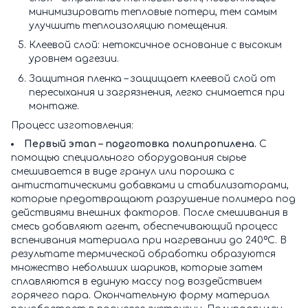
минимизировать тепловые потери, тем самым
улучшить теплоизоляцию помещения.
Клеевой слой: нетоксичное основание с высоким
уровнем адгезии.
Защитная пленка – защищает клеевой слой от
пересыхания и загрязнения, легко снимается при
монтаже.
Процесс изготовления:
Первый этап – подготовка полипропилена.
С
помощью специального оборудования сырье
смешивается в виде гранул или порошка с
антистатическими добавками и стабилизаторами,
которые предотвращают разрушение полимера под
действиями внешних факторов. После смешивания в
смесь добавляют агент, обеспечивающий процесс
вспенивания материала при нагревании до 240ºС. В
результате термической обработки образуются
множество небольших шариков, которые затем
сплавляются в единую массу под воздействием
горячего пара. Окончательную форму материал