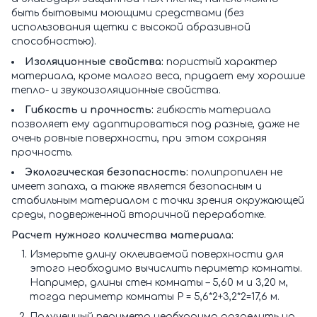
быть бытовыми моющими средствами (без
использования щетки с высокой абразивной
способностью).
Изоляционные свойства:
пористый характер
материала, кроме малого веса, придает ему хорошие
тепло- и звукоизоляционные свойства.
Гибкость и прочность:
гибкость материала
позволяет ему адаптироваться под разные, даже не
очень ровные поверхности, при этом сохраняя
прочность.
Экологическая безопасность:
полипропилен не
имеет запаха, а также является безопасным и
стабильным материалом с точки зрения окружающей
среды, подверженной вторичной переработке.
Расчет нужного количества материала:
Измерьте длину оклеиваемой поверхности для
этого необходимо вычислить периметр комнаты.
Например, длины стен комнаты – 5,60 м и 3,20 м,
тогда периметр комнаты Р = 5,6*2+3,2*2=17,6 м.
Полученный периметр необходимо разделить на