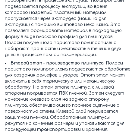
приобретает в процессе экструзии. Полипропилен
подвергается процессу экструзии, во время
которого нагретый пластичный материал
пропускается через экструдер (машина для
экструзии) с помощью винтового механизма. Это
позволяет формировать материал в подходящую
форму в виде плоского профиля для плинтусов.
Полосы полученного пористого полипропилена
набирают прочность и жесткость в течение двух
дней в процессе полной полимеризации.
Второй этап – производство плинтуса.
Полосы
пористого полипропилена подвергаются обработке
для создания рельефов и узоров. Этот этап может
включать в себя термическую или механическую
обработку. На этом этапе плинтус, с лицевой
стороны покрывается ПВХ пленкой. Затем следует
нанесение клеевого слоя на заднюю сторону
плинтуса, обеспечивающего прочное сцепление с
поверхностью стены. Клеевой слой покрывается
защитной пленкой. Обработанные плинтусы
режутся на конечные размеры и упаковываются для
последующей транспортировки и хранения.