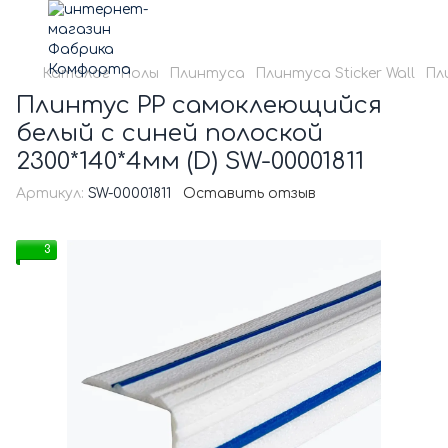
Каталог
Полы
Плинтуса
Плинтуса Sticker Wall
Пл
Плинтус РР самоклеющийся
белый с синей полоской
2300*140*4мм (D) SW-00001811
Артикул:
SW-00001811
Оставить отзыв
3