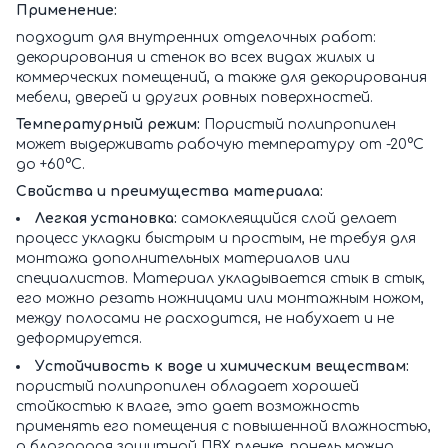
Применение:
подходит для внутренних отделочных работ:
декорирования и стенок во всех видах жилых и
коммерческих помещений, а также для декорирования
мебели, дверей и других ровных поверхностей.
Температурный режим:
Пористый полипропилен
может выдерживать рабочую температуру от -20°C
до +60°C.
Свойства и преимущества материала:
Легкая установка:
самоклеящийся слой делает
процесс укладки быстрым и простым, не требуя для
монтажа дополнительных материалов или
специалистов. Материал укладывается стык в стык,
его можно резать ножницами или монтажным ножом,
между полосами не расходится, не набухает и не
деформируется.
Устойчивость к воде и химическим веществам:
пористый полипропилен обладает хорошей
стойкостью к влаге, это дает возможность
применять его помещения с повышенной влажностью,
а благодаря защитной ПВХ пленке, панель можно