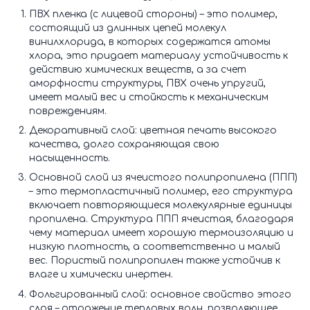
ПВХ пленка (с лицевой стороны) – это полимер,
состоящий из длинных цепей молекул
винилхлорида, в которых содержатся атомы
хлора, это придает материалу устойчивость к
действию химических веществ, а за счет
аморфности структуры, ПВХ очень упругий,
имеет малый вес и стойкость к механическим
повреждениям.
Декоративный слой: цветная печать высокого
качества, долго сохраняющая свою
насыщенность.
Основной слой из ячеистого полипропилена (ППП)
– это термопластичный полимер, его структура
включает повторяющиеся молекулярные единицы
пропилена. Структура ППП ячеистая, благодаря
чему материал имеет хорошую термоизоляцию и
низкую плотность, а соответственно и малый
вес. Пористый полипропилен также устойчив к
влаге и химически инертен.
Фольгированный слой: основное свойство этого
слоя – отражение тепловых волн, позволяющее