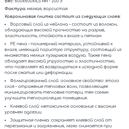
Вес:
600х600х4,5 мм - 200 г
Фактура:
мягкая, ворсистая
Ковролиновая плитка состоит из следующих слоев:
Ворсовый слой из нейлона – состоит из волокон,
обладающих высокой прочностью на разрыв,
эластичность, стойкость к влаге и пятнам.
РЕ пена – полимерный материал, устойчивый к
влаге, имеющий пористую структуру, состоящий из
множества мелких пузырьков воздуха. Также пена
обладает высокой упругостью и эластичностью,
что позволяет ей возвращаться к исходной форме
после сжатия или деформации.
Фольгированный слой: основное свойство этого
слоя – отражение тепловых волн, позволяющее
минимизировать тепловые потери, тем самым
улучшить теплоизоляцию помещения.
Клеевой слой: нетоксичное основание с высоким
уровнем адгезии.
Защитная пленка: сохраняет клеевой слой от
пересыхания и загрязнения, легко снимается при