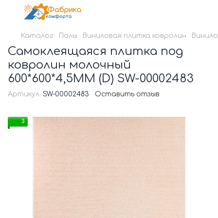
Каталог
Полы
Виниловая плитка ковролин
Винилов
Самоклеящаяся плитка под
ковролин молочный
600*600*4,5MM (D) SW-00002483
Артикул:
SW-00002483
Оставить отзыв
3