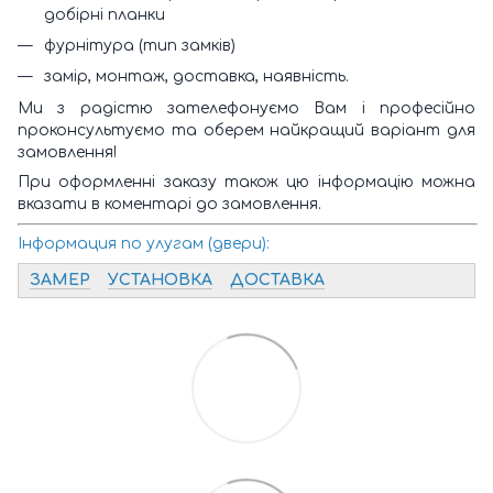
добірні планки
фурнітура (тип замків)
замір, монтаж, доставка, наявність.
Ми з радістю зателефонуємо Вам і професійно
проконсультуємо та оберем найкращий варіант для
замовлення!
При оформленні заказу також цю інформацію можна
вказати в коментарі до замовлення.
Інформация по улугам (двери):
ЗАМЕР
УСТАНОВКА
ДОСТАВКА