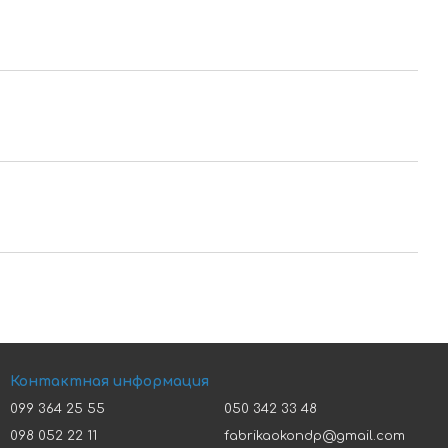
Контактная информация
099 364 25 55
050 342 33 48
098 052 22 11
fabrikaokondp@gmail.com