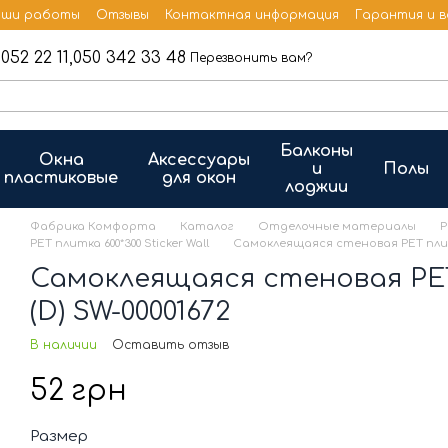
ши работы
Отзывы
Контактная информация
Гарантия и 
052 22 11,
050 342 33 48
Перезвонить вам?
Балконы
Окна
Аксессуары
и
Полы
пластиковые
для окон
лоджии
Фабрика Комфорта
Каталог
Отделочные материалы
P
PET плитка 600*300 Sticker Wall
Самоклеящаяся стеновая PET плитка
Самоклеящаяся стеновая PET
(D) SW-00001672
В наличии
Оставить отзыв
52 грн
Размер