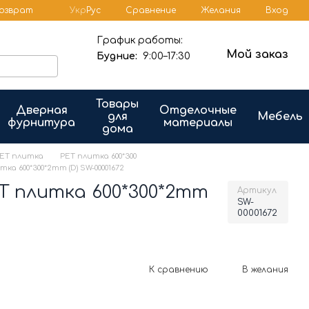
Сравнение
возврат
Укр
Рус
Желания
Вход
График работы:
Мой заказ
Будние:
9:00–17:30
Товары
Дверная
Отделочные
для
Мебель
фурнитура
материалы
дома
ЕT плитка
PET плитка 600*300
 600*300*2mm (D) SW-00001672
 плитка 600*300*2mm
Артикул
SW-
00001672
К сравнению
В желания