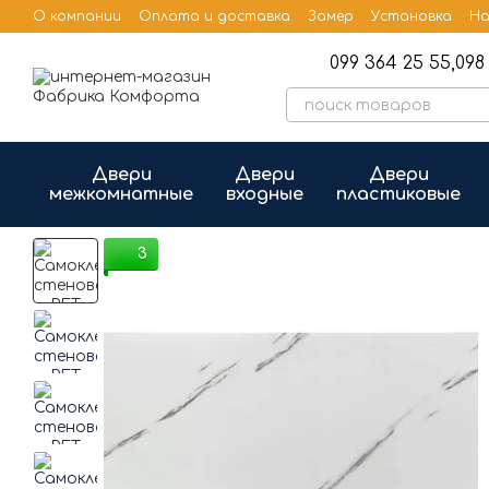
Перейти к основному контенту
О компании
Оплата и доставка
Замер
Установка
На
Бренды
Публичная оферта
099 364 25 55,
098 
Двери
Двери
Двери
межкомнатные
входные
пластиковые
3