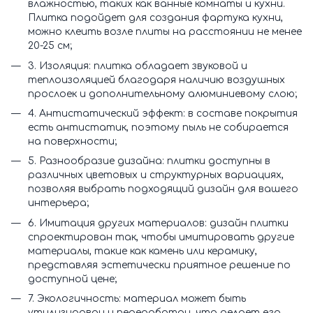
влажностью, таких как ванные комнаты и кухни.
Плитка подойдет для создания фартука кухни,
можно клеить возле плиты на расстоянии не менее
20-25 см;
3. Изоляция: плитка обладает звуковой и
теплоизоляцией благодаря наличию воздушных
прослоек и дополнительному алюминиевому слою;
4. Антистатический эффект: в составе покрытия
есть антистатик, поэтому пыль не собирается
на поверхности;
5. Разнообразие дизайна: плитки доступны в
различных цветовых и структурных вариациях,
позволяя выбрать подходящий дизайн для вашего
интерьера;
6. Имитация других материалов: дизайн плитки
спроектирован так, чтобы имитировать другие
материалы, такие как камень или керамику,
представляя эстетически приятное решение по
доступной цене;
7. Экологичность: материал может быть
утилизирован и переработан, что делает его