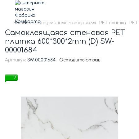
Каталог
Отделочные материалы
PЕT плитка
PET
Самоклеящаяся стеновая PET
плитка 600*300*2mm (D) SW-
00001684
Артикул:
SW-00001684
Оставить отзыв
3