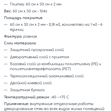
Плитка: 60 см х 30 см х 2 мм
Вес:
60 см х 30 см - 104г
Площадь покрытия
60 см х 30 см х 2 мм – 0,18 м2, количество на 1 м2 – 6
единиц
Фактура:
ровная
Слои материала:
Защитный прозрачный слой
Декоративный слой с принтом
Базовый слой из комбинации полиэтилена (PE) и
полиэтилентерефталата (PET)
Термоизоляционный алюминиевый слой
Двойной клеевой слой
Защитная бумага
Температурный режим:
-40 – +75 С
Применение:
внутренние отделочные работы:
декорирование стен во всех видах жилых помещений