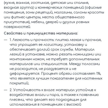
(кухня, ванная, гостиная, детская или спальня,
входная группа) и коммерческих помещений (офисные
помещения, зоны рецепций, магазины, салоны красоты
или фитнес-центры, места общественного
присутствия), мебели, дверей и других ровных
поверхностей.
Свойства и преимущества материала:
1. Легкость и прочность: плитка легкая и прочная,
что упрощает ее логистику, установку и
обеспечивает долгий срок службы. Материал
легкий в установке, можно резать ножницами или
монтажным ножом, не требует дополнительных
материалов или специалистов. Между полосами
не расходится, не раздувается и не
деформируется. Процент обрези составляет 1%,
что является лучшим показателем для настенных
покрытий;
2. Устойчивость к влаге: материал устойчив к
воздействию влаги и пара, а также к появлению
плесени, что делает его подходящим для
использования в помещениях с высокой