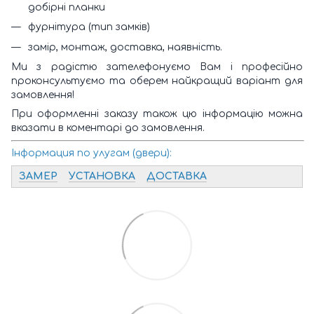
добірні планки
фурнітура (тип замків)
замір, монтаж, доставка, наявність.
Ми з радістю зателефонуємо Вам і професійно
проконсультуємо та оберем найкращий варіант для
замовлення!
При оформленні заказу також цю інформацію можна
вказати в коментарі до замовлення.
Інформация по улугам (двери):
ЗАМЕР
УСТАНОВКА
ДОСТАВКА