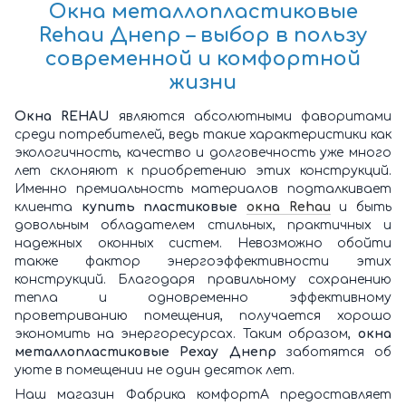
Окна металлопластиковые
Rehau Днепр
– выбор в пользу
современной и комфортной
жизни
Окна REHAU
являются абсолютными фаворитами
среди потребителей, ведь такие характеристики как
экологичность, качество и долговечность уже много
лет склоняют к приобретению этих конструкций.
Именно премиальность материалов подталкивает
клиента
купить пластиковые
окна Rehau
и быть
довольным обладателем стильных, практичных и
надежных оконных систем. Невозможно обойти
также фактор энергоэффективности этих
конструкций. Благодаря правильному сохранению
тепла и одновременно эффективному
проветриванию помещения, получается хорошо
экономить на энергоресурсах. Таким образом,
окна
металлопластиковые Рехау Днепр
заботятся об
уюте в помещении не один десяток лет.
Наш магазин Фабрика комфортА предоставляет