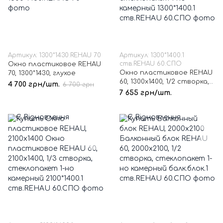
Артикул: 1300*1430.REHAU 70
Артикул: 1300*1400.1
ств.REHAU 60.СПО
Окно пластиковое REHAU
Окно пластиковое REHAU
70, 1300*1430, глухое
60, 1300х1400, 1/2 створка,
4 700 грн/шт.
6 700 грн
стеклопакет 1-но
7 655 грн/шт.
камерный