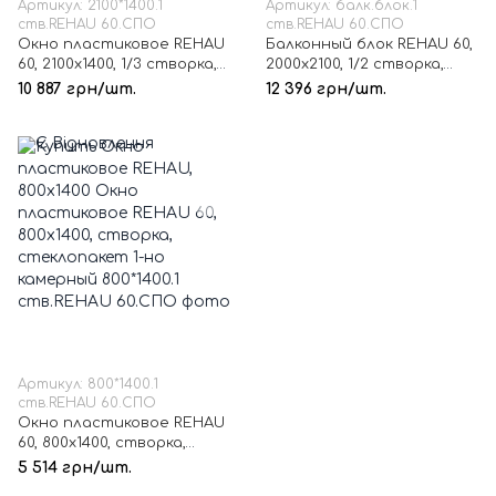
Артикул: 2100*1400.1
Артикул: балк.блок.1
ств.REHAU 60.СПО
ств.REHAU 60.СПО
Окно пластиковое REHAU
Балконный блок REHAU 60,
60, 2100х1400, 1/3 створка,
2000х2100, 1/2 створка,
стеклопакет 1-но
стеклопакет 1-но
10 887 грн/шт.
12 396 грн/шт.
камерный
камерный
Артикул: 800*1400.1
ств.REHAU 60.СПО
Окно пластиковое REHAU
60, 800х1400, створка,
стеклопакет 1-но
5 514 грн/шт.
камерный