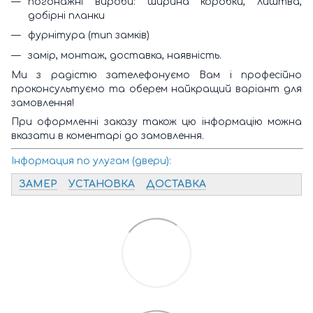
погонажні вироби: ширина коробки, лиштва,
добірні планки
фурнітура (тип замків)
замір, монтаж, доставка, наявність.
Ми з радістю зателефонуємо Вам і професійно
проконсультуємо та оберем найкращий варіант для
замовлення!
При оформленні заказу також цю інформацію можна
вказати в коментарі до замовлення.
Інформация по улугам (двери):
ЗАМЕР
УСТАНОВКА
ДОСТАВКА