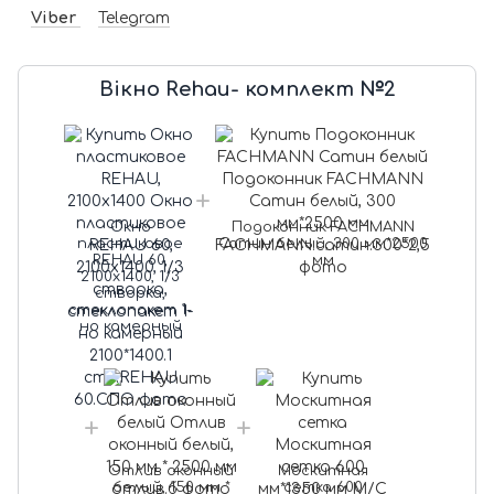
Viber
Telegram
Вікно Rehau- комплект №2
Окно
Подоконник FACHMANN
пластиковое
Сатин белый, 300 мм*2500
REHAU 60,
мм
2100х1400, 1/3
створка,
стеклопакет 1-
но камерный
Отлив оконный
Москитная
белый, 150 мм *
сетка 600