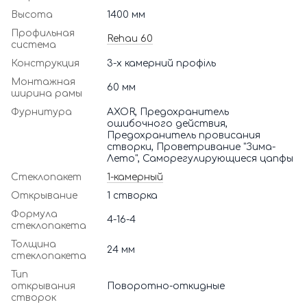
Высота
1400 мм
Профильная
Rehau 60
система
Конструкция
3-х камерний профіль
Монтажная
60 мм
ширина рамы
Фурнитура
AXOR, Предохранитель
ошибочного действия,
Предохранитель провисания
створки, Проветривание "Зима-
Лето", Саморегулирующиеся цапфы
Стеклопакет
1-камерный
Открывание
1 створка
Формула
4-16-4
стеклопакета
Толщина
24 мм
стеклопакета
Тип
открывания
Поворотно-откидные
створок