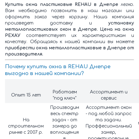
Купить окна пластиковые REHAU в Днепре
легко.
Вам необходимо позвонить в наш магазин или
оформить заказ через корзину.
Наша компания
произведет доставку и
установку
металлопластиковых окон в Днепре. Цена на окна
РЕХАУ
соответствует их характеристикам и
качеству. Обращаясь к нашей компании вы можете
приобрести окна металлопластиковые в Днепре от
производителя.
Почему
купить окна в REHAU Днепре
выгодно в нашей компании?
Работаем
Ассортимент и
Опыт 15 лет
"под ключ"
сервис
Производим
Ассортимент окон
весь спектр
- под любой запрос
На
задач - от
та задачи.
строительном
замера до
Проффесиональный
рынке с 2007 р.
воплощения
замер,
в
проектирование,