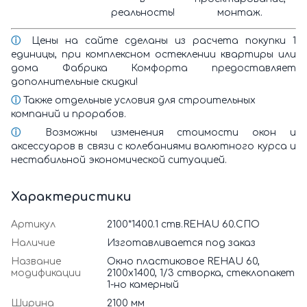
реальность!
монтаж.
ⓘ
Цены на сайте сделаны из расчета покупки 1
единицы, при комплексном остеклении квартиры или
дома Фабрика Комфорта предоставляет
дополнительные скидки!
ⓘ
Также отдельные условия для строительных
компаний и прорабов.
ⓘ
Возможны изменения стоимости окон и
аксессуаров в связи с колебаниями валютного курса и
нестабильной экономической ситуацией.
Характеристики
Артикул
2100*1400.1 ств.REHAU 60.СПО
Наличие
Изготавливается под заказ
Название
Окно пластиковое REHAU 60,
модификации
2100х1400, 1/3 створка, стеклопакет
1-но камерный
Ширина
2100 мм