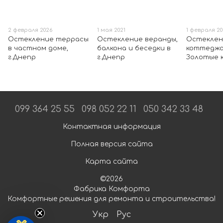
2 февраля 2026
1 мая 2021
1 февраля 20
Остекление террасы
Остекление веранды,
Остеклен
в частном доме,
балкона и беседки в
коттеджа 
г.Днепр
г.Днепр
Золотые 
099 364 25 55
098 052 22 11
050 342 33 48
Контактная информация
Полная версия сайта
Карта сайта
©2026
Фабрика Комфорта
Комфортные решения для ремонта и строительства!
Укр
Рус