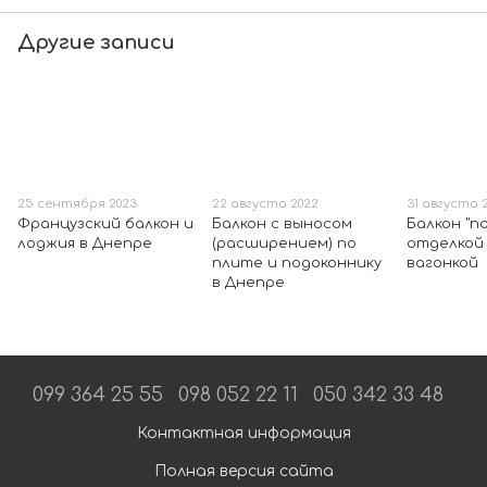
Другие записи
25 сентября 2023
22 августа 2022
31 августа 2
Французский балкон и
Балкон с выносом
Балкон "п
лоджия в Днепре
(расширением) по
отделкой
плите и подоконнику
вагонкой
в Днепре
099 364 25 55
098 052 22 11
050 342 33 48
Контактная информация
Полная версия сайта