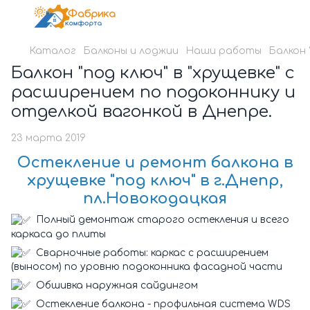
Каталог
Балконы и лоджии
Наши работы
Балкон 
Балкон "под ключ" в "хрущевке" с
расширением по подоконнику и
отделкой вагонкой в ​​Днепре.
23 марта 2019
Остекление и ремонт балкона в
хрущевке "под ключ" в г.Днепр,
пл.Новокодацкая
Полный демонтаж старого остекления и всего
каркаса до плиты
Сварночные работы: каркас с расширением
(выносом) по уровню подоконника фасадной части
Обшивка наружная сайдингом
Остекление балкона - профильная система WDS