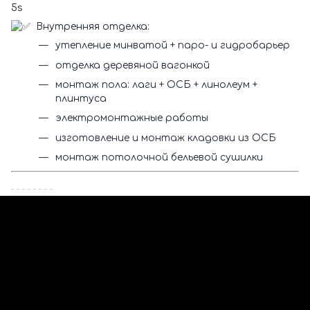
5s
Внутренняя отделка:
утепление минватой + паро- и гидробарьер
отделка деревяной вагонкой
монтаж пола: лаги + ОСБ + линолеум +
плинтуса
электромонтажные работы
изготовление и монтаж кладовки из ОСБ
монтаж потолочной бельевой сушилки