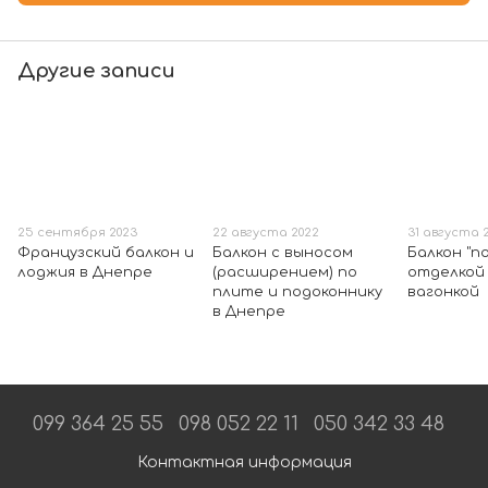
Другие записи
25 сентября 2023
22 августа 2022
31 августа 2
Французский балкон и
Балкон с выносом
Балкон "п
лоджия в Днепре
(расширением) по
отделкой
плите и подоконнику
вагонкой
в Днепре
099 364 25 55
098 052 22 11
050 342 33 48
Контактная информация