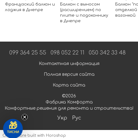
Французский балкон и
Балкон с выносом
Балкон "п
лоджия в Днепре
(расширением) по
отделкой
плите и подоконнику
вагонкой
в Днепре
099 364 25 55
098 052 22 11
050 342 33 48
Контактная информация
Полная версия сайта
Карта сайта
©2026
Фабрика Комфорта
Комфортные решения для ремонта и строительства!
Укр
Рус
🎁
ТИСНИ
Online store built with Horoshop