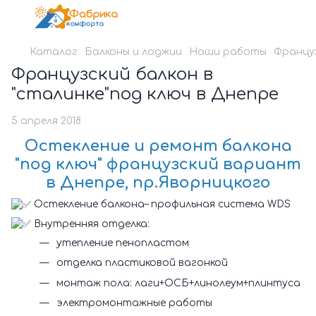
Каталог
Балконы и лоджии
Наши работы
Француз
Французский балкон в
"сталинке"под ключ в Днепре
5 апреля 2018
Остекление и ремонт балкона
"под ключ" французский вариант
в Днепре, пр.Яворницкого
Остекление балкона– профильная система WDS
Внутренняя отделка:
утепление пенопластом
отделка пластиковой вагонкой
монтаж пола: лаги+ОСБ+линолеум+плинтуса
электромонтажные работы