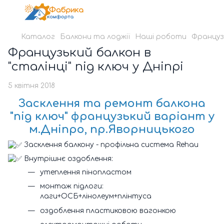
Каталог
Балкони та лоджії
Наші роботи
Французь
Французький балкон в
"сталінці" під ключ у Дніпрі
5 квітня 2018
Засклення та ремонт балкона
"під ключ" французький варіант у
м.Дніпро, пр.Яворницького
Засклення балкону - профільна система Rehau
Внутрішнє оздоблення:
утеплення пінопластом
монтаж підлоги:
лаги+ОСБ+лінолеум+плінтуса
оздоблення пластиковою вагонкою