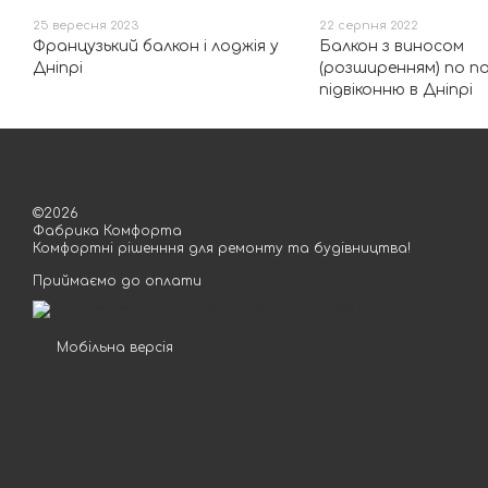
25 вересня 2023
22 серпня 2022
Французький балкон і лоджія у
Балкон з виносом
Дніпрі
(розширенням) по п
підвіконню в Дніпрі
©2026
Фабрика Комфорта
Комфортні рішенння для ремонту та будівництва!
Приймаємо до оплати
Мобільна версія