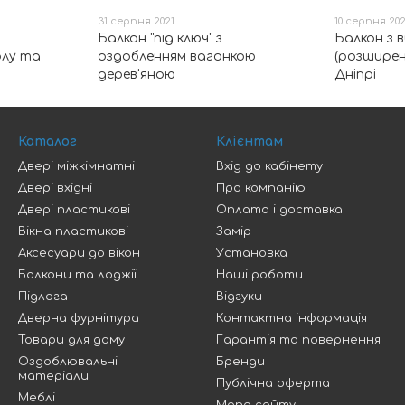
31 серпня 2021
10 серпня 202
Балкон "під ключ" з
Балкон з 
олу та
оздобленням вагонкою
(розширен
дерев'яною
Дніпрі
Каталог
Клієнтам
Двері міжкімнатні
Вхід до кабінету
Двері вхідні
Про компанію
Двері пластикові
Оплата і доставка
Вікна пластикові
Замір
Аксесуари до вікон
Установка
Балкони та лоджії
Наші роботи
Підлога
Відгуки
Дверна фурнітура
Контактна інформація
Товари для дому
Гарантія та повернення
Оздоблювальні
Бренди
матеріали
Публічна оферта
Меблі