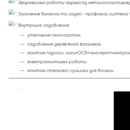
Зварювальні роботи: каркаспід металопластиков
Засклення балкона та лоджії - профільна система
Внутрішнє оздоблення:
утеплення пінопластом
оздоблення дерев'яною вагонкою
монтаж підлоги: лаги+ОСБ+лінолеум+плінтуса
електромонтажні роботи
монтаж стельової сушилки для білизни