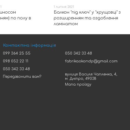
1
1 липня 2021
виносом
Балкон "під ключ" у "хрущовці" з
ням) по полу в
розширенням та оздоблення
ламінатом
Контактна інформація
099 364 25 55
050 342 33 48
098 052 22 11
fabrikaokondp@gmail.com
050 342 33 48
вулиця Василя Чапленка, 4,
Передзвонити вам?
м. Дніпро, 49038
Мапа проїзду