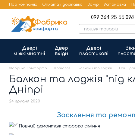
Перейти до основного контенту
Про компанію
Оплата і доставка
Замір
Установка
Н
Бренди
Публічна оферта
099 364 25 55,
098 
Двері
Двері
Двері
Вік
міжкімнатні
вхідні
пластикові
пласт
Фабрика Комфорта
Каталог
Балкони та лоджії
Наші р
Балкон та лоджія "під 
Дніпрі
24 грудня 2020
Засклення та ремонт 
Повний демонтаж старого скління