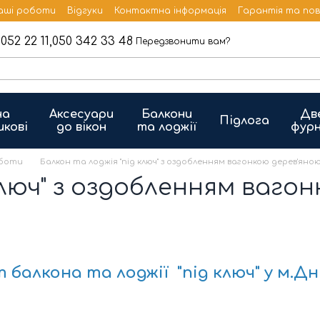
аші роботи
Відгуки
Контактна інформація
Гарантія та по
052 22 11,
050 342 33 48
Передзвонити вам?
на
Аксесуари
Балкони
Дв
Підлога
икові
до вікон
та лоджії
фурн
оботи
Балкон та лоджія "під ключ" з оздобленням вагонкою дерев'яно
ключ" з оздобленням ваго
балкона та лоджії "під ключ" у м.Дн