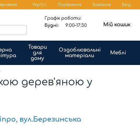
Порівняння
вернення
Укр
Рус
Бажання
Вхід
Графік роботи:
Мій кошик
Будні:
9:00–17:30
Товари
ерна
Оздоблювальні
для
Меблі
ітура
матеріали
дому
ю
нкою дерев'яною у
іпро, вул.Березинська