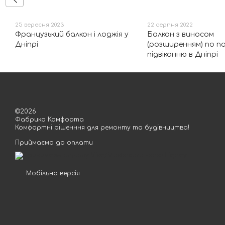
25 вересня 2023
22 серпня 2022
Французький балкон і лоджія у
Балкон з виносом
Дніпрі
(розширенням) по п
підвіконню в Дніпрі
©2026
Фабрика Комфорта
Комфортні рішенння для ремонту та будівництва!
Приймаємо до оплати
Мобільна версія