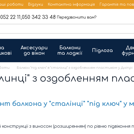
аші роботи
Відгуки
Контактна інформація
Гарантія та по
052 22 11,
050 342 33 48
Передзвонити вам?
на
Аксесуари
Балкони
Дв
Підлога
икові
до вікон
та лоджії
фурн
оботи
Балкон "під ключ" в "сталінці" з оздобленням пластиком у Дніпрі
алинці" з оздобленням пл
т балкона у "сталінці" "під ключ" у м
конструкції з виносом (розширенням) по рівню підвіконня