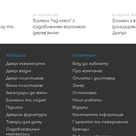
31 серпня 2021
10 серпня 202
Балкон "під ключ" з
Балкон з 
олу та
оздобленням вагонкою
(розширен
дерев'яною
Дніпрі
Каталог
Клієнтам
Двері міжкімнатні
Вхід до кабінету
Двері вхідні
Про компанію
Двері пластикові
Оплата і доставка
Вікна пластикові
Замір
Аксесуари до вікон
Установка
Балкони та лоджії
Наші роботи
Підлога
Відгуки
Дверна фурнітура
Контактна інформація
Товари для дому
Гарантія та повернення
Оздоблювальні
Бренди
матеріали