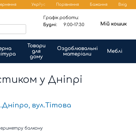
Порівняння
вернення
Укр
Рус
Бажання
Вхід
Графік роботи:
Мій кошик
Будні:
9:00–17:30
Товари
ерна
Оздоблювальні
для
Меблі
ітура
матеріали
дому
астиком у Дніпрі
.Дніпро, вул.Тітова
 периметру балкону