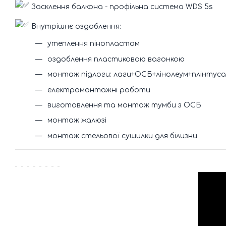
Засклення балкона - профільна система WDS 5s
Внутрішнє оздоблення:
утеплення пінопластом
оздоблення пластиковою вагонкою
монтаж підлоги: лаги+ОСБ+лінолеум+плінтуса
електромонтажні роботи
виготовлення та монтаж тумби з ОСБ
монтаж жалюзі
монтаж стельової сушилки для білизни