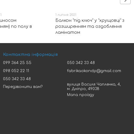
1
1 липня 2021
виносом
Балкон "під ключ" у "хрущовці" з
ням) по полу в
розширенням та оздоблення
ламінатом
Контактна інформація
099 364 25 55
050 342 33 48
098 052 22 11
fabrikaokondp@gmail.com
050 342 33 48
вулиця Василя Чапленка, 4,
Передзвонити вам?
м. Дніпро, 49038
Мапа проїзду