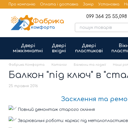
Перейти до основного контенту
Про компанію
Оплата і доставка
Замір
Установка
Н
Бренди
Публічна оферта
099 364 25 55,
098 
Двері
Двері
Двері
Вік
міжкімнатні
вхідні
пластикові
пласт
Фабрика Комфорта
Каталог
Балкони та лоджії
Наші р
Балкон "під ключ" в "ст
25 травня 2016
Засклення та ремон
Повний демонтаж старого скління
Зварювальні роботи: каркас під металопластикові 