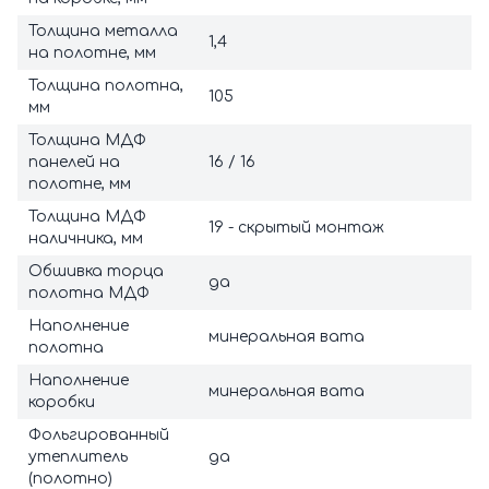
Толщина металла
1,4
на полотне, мм
Толщина полотна,
105
мм
Толщина МДФ
панелей на
16 / 16
полотне, мм
Толщина МДФ
19 - скрытый монтаж
наличника, мм
Обшивка торца
да
полотна МДФ
Наполнение
минеральная вата
полотна
Наполнение
минеральная вата
коробки
Фольгированный
утеплитель
да
(полотно)