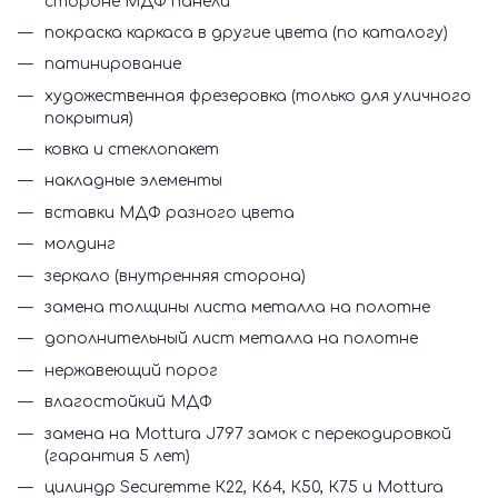
стороне МДФ панели
покраска каркаса в другие цвета (по каталогу)
патинирование
художественная фрезеровка (только для уличного
покрытия)
ковка и стеклопакет
накладные элементы
вставки МДФ разного цвета
молдинг
зеркало (внутренняя сторона)
замена толщины листа металла на полотне
дополнительный лист металла на полотне
нержавеющий порог
влагостойкий МДФ
замена на Mottura J797 замок с перекодировкой
(гарантия 5 лет)
цилиндр Securemme К22, К64, К50, К75 и Mottura