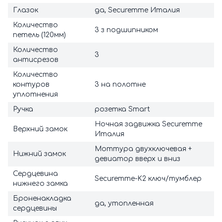
Глазок
да, Securemme Италия
Количество
3 з подшипником
петель (120мм)
Количество
3
антисрезов
Количество
контуров
3 на полотне
уплотнения
Ручка
розетка Smart
Ночная задвижка Securemme
Верхний замок
Италия
Моттура двухключевая +
Нижний замок
девиатор вверх и вниз
Сердцевина
Securemme-K2 ключ/тумблер
нижнего замка
Броненакладка
да, утопленная
сердцевины