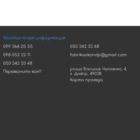
Контактная информация
099 364 25 55
050 342 33 48
098 052 22 11
fabrikaokondp@gmail.com
050 342 33 48
улица Василия Чапленко, 4,
Перезвонить вам?
г. Днепр, 49038
Карта проезда