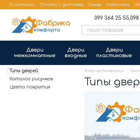
Перейти к основному контенту
О компании
Оплата и доставка
Замер
Установка
На
Бренды
Публичная оферта
099 364 25 55,
098 
Двери
Двери
Двери
межкомнатные
входные
пластиковые
Типы дверей
Фабрика Комфорта
Кат
Каталог рисунков
Типы две
Цвета покрытия