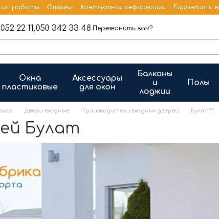
ши работы
Отзывы
Контактная информация
Гарантия и 
052 22 11,
050 342 33 48
Перезвонить вам?
Балконы
Окна
Аксессуары
и
Полы
пластиковые
для окон
лоджии
алог
Двери входные
Производители входных дверей
Булат™
рей Булат