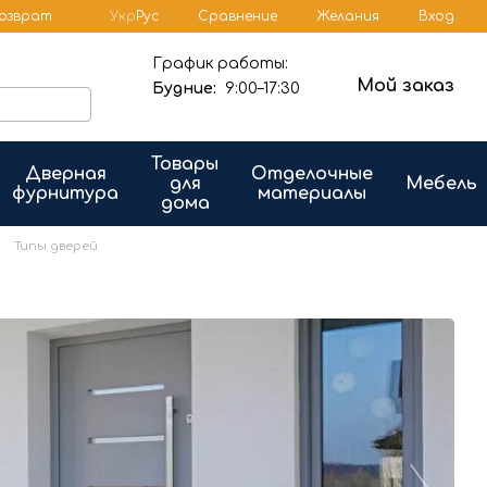
Сравнение
возврат
Укр
Рус
Желания
Вход
График работы:
Мой заказ
Будние:
9:00–17:30
Товары
Дверная
Отделочные
для
Мебель
фурнитура
материалы
дома
Типы дверей