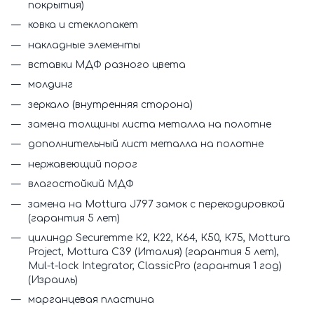
покрытия)
ковка и стеклопакет
накладные элементы
вставки МДФ разного цвета
молдинг
зеркало (внутренняя сторона)
замена толщины листа металла на полотне
дополнительный лист металла на полотне
нержавеющий порог
влагостойкий МДФ
замена на Mottura J797 замок с перекодировкой
(гарантия 5 лет)
цилиндр Securemme К2, К22, К64, К50, К75, Mottura
Project, Mottura C39 (Италия) (гарантия 5 лет),
Mul-t-lock Integrator, ClassicPro (гарантия 1 год)
(Израиль)
марганцевая пластина