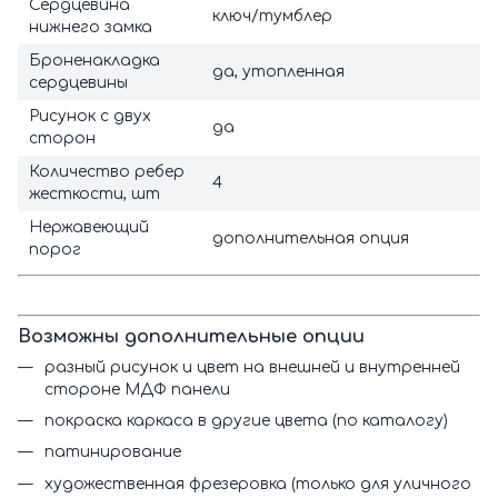
Сердцевина
ключ/тумблер
нижнего замка
Броненакладка
да, утопленная
сердцевины
Рисунок с двух
да
сторон
Количество ребер
4
жесткости, шт
Нержавеющий
дополнительная опция
порог
Возможны дополнительные опции
разный рисунок и цвет на внешней и внутренней
стороне МДФ панели
покраска каркаса в другие цвета (по каталогу)
патинирование
художественная фрезеровка (только для уличного