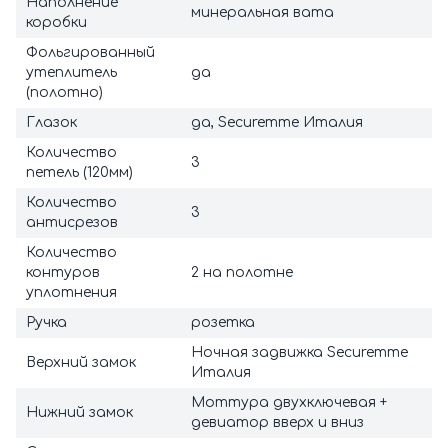
Наполнение
минеральная вата
коробки
Фольгированный
утеплитель
да
(полотно)
Глазок
да, Securemme Италия
Количество
3
петель (120мм)
Количество
3
антисрезов
Количество
контуров
2 на полотне
уплотнения
Ручка
розетка
Ночная задвижка Securemme
Верхний замок
Италия
Моттура двухключевая +
Нижний замок
девиатор вверх и вниз