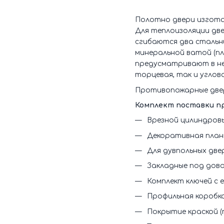
Полотно двери изгота
Для теплоизоляции дв
сгибаются два стальн
минеральной ватой (пл
предусматривают в не
торцевая, так и углова
Противопожарные двери
Комплект поставки пр
Врезной цилиндровы
Декоративная план
Для дувпольных две
Закладные под дов
Комплект ключей с
Профильная коробка
Покрытие краской (п