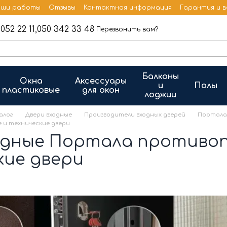
ши работы
Отзывы
Контактная информация
Гарантия и 
052 22 11,
050 342 33 48
Перезвонить вам?
Балконы
Окна
Аксессуары
и
Полы
пластиковые
для окон
лоджии
алог
Двери входные
Производители входных дверей
Портала
и технические двери
одные Портала противо
кие двери