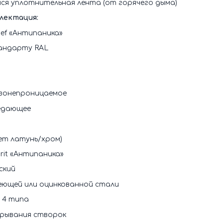
я уплотнительная лента (от горячего дыма)
лектация:
ef «Антипаника»
андарту RAL
зонепроницаемое
едающее
ет латунь/хром)
rit «Антипаника»
ский
еющей или оцинкованной стали
 4 типа
рывания створок