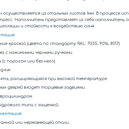
осуществляется из стальных листов 1мм. В процессе исп
ресс. Наполнитель представляет из себя наполнитель,
изоляции и стойкости к воздействию огня.
тация:
е краской (цвета по стандарту RAL: 7035, 9016, 8017)
ка с нажимными черными ручками
(с порогом или без него)
одчик
нта, расширяющаяся при высокой температуре
ных дверей входят торцевые задвижки
 евроцилиндром
ндрового типа с защелкой
лектация:
ванной или нержавеющей стали