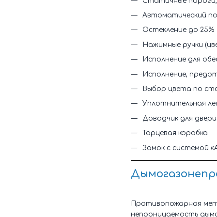
Статичные пороги, 
Автоматический п
Остекление до 25%
Нажимные ручки (цв
Исполнение для обе
Исполнение, предо
Выбор цвета по ст
Уплотнительная ле
Доводчик для двери
Торцевая коробка
Замок с системой 
Дымогазонепрон
Противопожарная метал
непроницаемость дыма