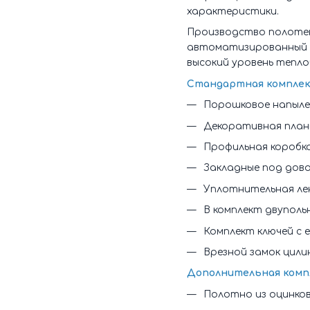
характеристики.
Производство полотен 
автоматизированный п
высокий уровень тепло
Стандартная комплек
Порошковое напылени
Декоративная план
Профильная коробка 
Закладные под дов
Уплотнительная ле
В комплект двуполь
Комплект ключей с
Врезной замок цили
Дополнительная комп
Полотно из оцинко