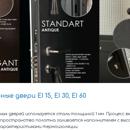
 двери ЕІ 15, ЕІ 30, ЕІ 60
ых дверей используется сталь толщиной 1 мм. Процесс в
е пространство полотна заливается наполнителем с выс
характеристиками термоизоляции.