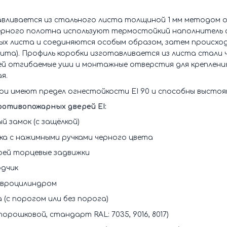
вливается из стального листа толщиной 1 мм методом о
ерного полотна используют термостойкий наполнитель с
ых листа и соединяются особым образом, затем происхо
ита). Профиль коробки изготавливается из листа стали чу
й отгибаемые уши и монтажные отверстия для крепления 
я.
 имеют предел огнестойкости EI 90 и способны выстоять 
отивопожарных дверей EI:
й замок (с защёлкой)
ка с нажимными ручками черного цвета
рей торцевые задвижки
одчик
 евроцилиндром
 (с порогом или без порога)
орошковой, стандарт RAL: 7035, 9016, 8017)