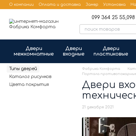
Перейти к основному контенту
О компании
Оплата и доставка
Замер
Установка
На
Бренды
Публичная оферта
099 364 25 55,
098 
Двери
Двери
Двери
межкомнатные
входные
пластиковые
Типы дверей
Фабрика Комфорта
Кат
Портала противопожарные 
Каталог рисунков
Двери вх
Цвета покрытия
техничес
21 декабря 2021