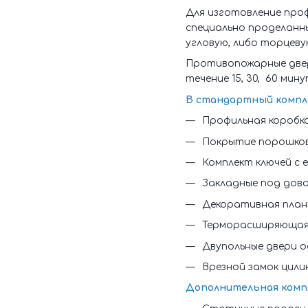
Для изготовление про
специально проделанн
угловую, либо торцеву
Противопожарные двери
течение 15, 30, 60 мин
В стандартный компл
Профильная коробка 
Покрытие порошковым
Комплект ключей с
Закладные под дов
Декоративная план
Терморасширяющаяс
Двупольные двери 
Врезной замок цили
Дополнительная комп