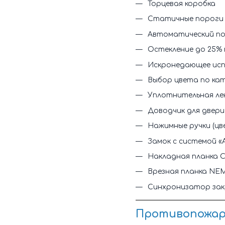
Торцевая коробка
Статичные пороги 
Автоматический п
Остекление до 25%
Искронедающее исп
Выбор цвета по ка
Уплотнительная ле
Доводчик для двери
Нажимные ручки (цв
Замок с системой 
Накладная планка C
Врезная планка NE
Синхронизатор зак
Противопожарн