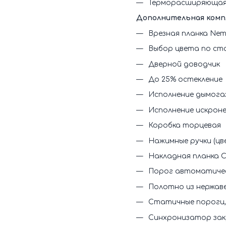
Терморасширяющаяс
Дополнительная комп
Врезная планка Nem
Выбор цвета по ст
Дверной доводчик
До 25% остекление
Исполнение дымога
Исполнение искрон
Коробка торцевая
Нажимные ручки (цв
Накладная планка C
Порог автоматиче
Полотно из нержав
Статичные пороги,
Синхронизатор зак