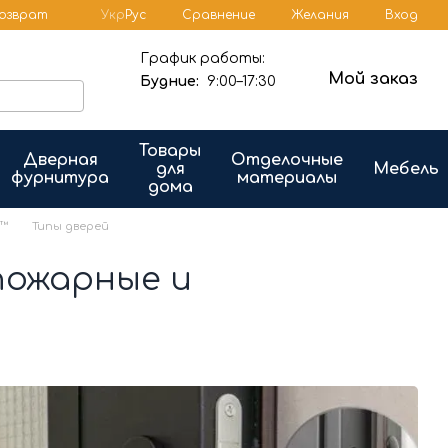
Сравнение
возврат
Укр
Рус
Желания
Вход
График работы:
Мой заказ
Будние:
9:00–17:30
Товары
Дверная
Отделочные
для
Мебель
фурнитура
материалы
дома
™
Типы дверей
пожарные и