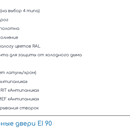
(на выбор 4 типа)
орог
 полотна
олнение
талогу цветов RAL
нта для защиты от холодного дыма
ет латунь/хром)
«Антипаника»
RIT «Антипаника»
MEF «Антипаника»
рывания створок
ые двери EI 90