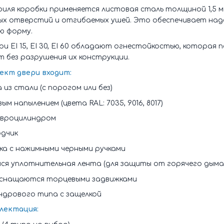
филя коробки применяется листовая сталь толщиной 1,5
ых отверстий и отгибаемых ушей. Это обеспечивает наде
ю форму.
 ЕІ 15, ЕІ 30, ЕІ 60 обладают огнестойкостью, которая 
ут без разрушения их конструкции.
ект двери входит:
из стали (с порогом или без)
 напылением (цвета RAL: 7035, 9016, 8017)
 евроцилиндром
одчик
ка с нажимными черными ручками
я уплотнительная лента (для защиты от горячего дыма
оснащаются торцевыми задвижками
ндрового типа с защелкой
лектация: