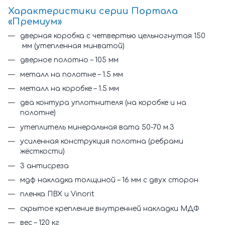
Характеристики серии Портала
«Премиум»
дверная коробка с четвертью цельногнутая 150
мм (утепленная минватой)
дверное полотно – 105 мм
металл на полотне – 1.5 мм
металл на коробке – 1.5 мм
два контура уплотнителя (на коробке и на
полотне)
утеплитель минеральная вата 50-70 м.3
усиленная конструкция полотна (ребрами
жёсткости)
3 антисреза
мдф накладка толщиной – 16 мм с двух сторон
пленка ПВХ и Vinorit
скрытое крепление внутренней накладки МДФ
вес – 120 кг