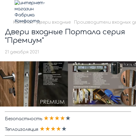
Каталог
Двери входные
Производители входных д
Двери входные Портала серия
"Премиум"
21 декабря 2021
★★★★
★
Безопастность
★★★★
★
Теплоизоляция