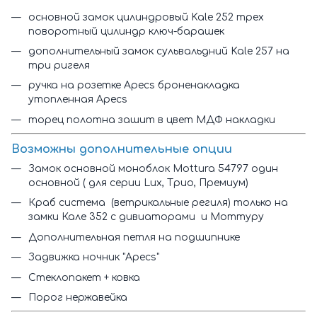
основной замок цилиндровый Kale 252 трех
поворотный цилиндр ключ-барашек
дополнительный замок сульвальдний Kale 257 на
три ригеля
ручка на розетке Apecs броненакладка
утопленная Apecs
торец полотна зашит в цвет МДФ накладки
Возможны дополнительные опции
Замок основной моноблок Mottura 54797 один
основной ( для серии Lux, Трио, Премиум)
Краб система (ветрикальные региля) только на
замки Кале 352 с дивиаторами и Моттуру
Дополнительная петля на подшипнике
Задвижка ночник "Apecs"
Стеклопакет + ковка
Порог нержавейка