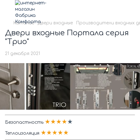
Каталог
Двери входные
Производители входных д
Двери входные Портала серия
"Трио"
21 декабря 2021
★★★★
★
Безопастность
★★★★★
Теплоизоляция