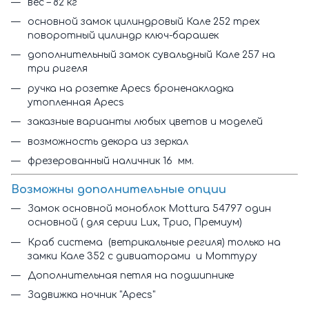
вес – 82 кг
основной замок цилиндровый Кале 252 трех
поворотный цилиндр ключ-барашек
дополнительный замок сувальдный Кале 257 на
три ригеля
ручка на розетке Apecs броненакладка
утопленная Apecs
заказные варианты любых цветов и моделей
возможность декора из зеркал
фрезерованный наличник 16 мм.
Возможны дополнительные опции
Замок основной моноблок Mottura 54797 один
основной ( для серии Lux, Трио, Премиум)
Краб система (ветрикальные региля) только на
замки Кале 352 с дивиаторами и Моттуру
Дополнительная петля на подшипнике
Задвижка ночник "Apecs"