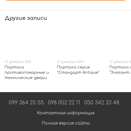
Другие записи
21 декабря 2021
21 декабря 2021
21 декабря 2
Портала
Портала серия
Портала 
противопожарные и
"Стандарт Antique"
"Элегант 
технические двери
099 364 25 55
098 052 22 11
050 342 33 48
Контактная информация
Полная версия сайта