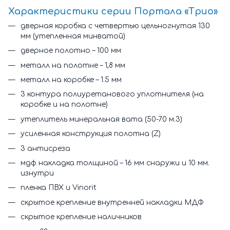
Характеристики cерии Портала «Трио»
дверная коробка с четвертью цельногнутая 130
мм (утепленная минватой)
дверное полотно – 100 мм
металл на полотне – 1,8 мм
металл на коробке – 1.5 мм
3 контура полиуретанового уплотнителя (на
коробке и на полотне)
утеплитель минеральная вата (50-70 м.3)
усиленная конструкция полотна (Z)
3 антисреза
мдф накладка толщиной – 16 мм снаружи и 10 мм.
изнутри
пленка ПВХ и Vinorit
скрытое крепление внутренней накладки МДФ
скрытое крепление наличников