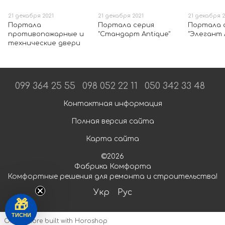
21 декабря 2021
21 декабря 2021
21 декабря 2
Портала
Портала серия
Портала 
противопожарные и
"Стандарт Antique"
"Элегант 
технические двери
099 364 25 55
098 052 22 11
050 342 33 48
Контактная информация
Полная версия сайта
Карта сайта
©2026
Фабрика Комфорта
Комфортные решения для ремонта и строительства!
Укр
Рус
🎁
ТИСНИ
Online store built with Horoshop