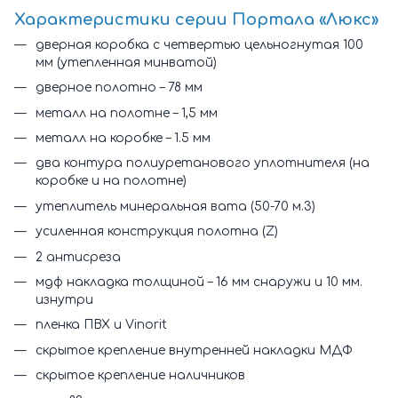
Характеристики cерии Портала «Люкс»
дверная коробка с четвертью цельногнутая 100
мм (утепленная минватой)
дверное полотно – 78 мм
металл на полотне – 1,5 мм
металл на коробке – 1.5 мм
два контура полиуретанового уплотнителя (на
коробке и на полотне)
утеплитель минеральная вата (50-70 м.3)
усиленная конструкция полотна (Z)
2 антисреза
мдф накладка толщиной – 16 мм снаружи и 10 мм.
изнутри
пленка ПВХ и Vinorit
скрытое крепление внутренней накладки МДФ
скрытое крепление наличников