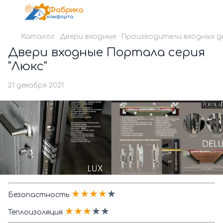
Каталог
Двери входные
Производители входных д
Двери входные Портала серия
"Люкс"
21 декабря 2021
★★★★
★
Безопастность
★★★
★★
Теплоизоляция