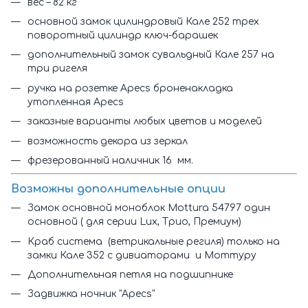
вес – 82 кг
основной замок цилиндровый Кале 252 трех
поворотный цилиндр ключ-барашек
дополнительный замок сувальдный Кале 257 на
три ригеля
ручка на розетке Apecs броненакладка
утопленная Apecs
заказные варианты любых цветов и моделей
возможность декора из зеркал
фрезерованный наличник 16 мм.
Возможны дополнительные опции
Замок основной моноблок Mottura 54797 один
основной ( для серии Lux, Трио, Премиум)
Краб система (ветрикальные региля) только на
замки Кале 352 с дивиаторами и Моттуру
Дополнительная петля на подшипнике
Задвижка ночник "Apecs"