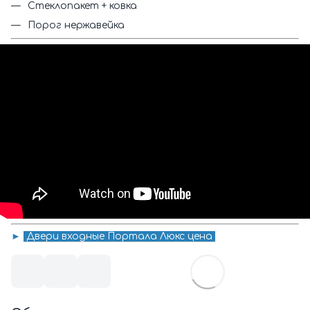
Стеклопакет + ковка
Порог нержавейка
►
Двери входные Портала
Люкс
цена