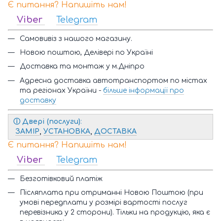
Є питання? Напишіть нам!
Viber
Telegram
Самовивіз з нашого магазину.
Новою поштою, Делівері по Україні
Доставка та монтаж у м.Дніпро
Адресна доставка автотранспортом по містах
та регіонах України -
більше інформації про
доставку
ⓘ
Двері (послуги)
:
ЗАМІР
,
УСТАНОВКА
,
ДОСТАВКА
Є питання? Напишіть нам!
Viber
Telegram
Безготівковий платіж
Післяплата при отриманні Новою Поштою (при
умові передплати у розмірі вартості послуг
перевізника у 2 сторони). Тільки на продукцію, яка є