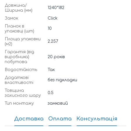
Довжина/
1240*182
Ширина (мм)
Замок
Click
Планок в
10
упаковці (шт)
Площа упаковки
2.257
(м2)
Гарантія (від
виробника)
20 років
побутова
Водостійкість
Так
Додаткові
без підкладки
властивості
Товщина
0.5
захисного шару
Тип монтажу
замковий
Доставка
Оплата
Консультація