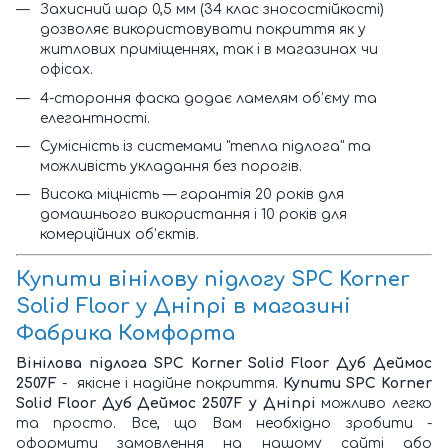
Захисний шар 0,5 мм (34 клас зносостійкості)
дозволяє використовувати покриття як у
житлових приміщеннях, так і в магазинах чи
офісах.
4-стороння фаска додає ламелям об’єму та
елегантності.
Сумісність із системами "тепла підлога" та
можливість укладання без порогів.
Висока міцність — гарантія 20 років для
домашнього використання і 10 років для
комерційних об’єктів.
Купити вінілову підлогу SPC Korner
Solid Floor у Дніпрі в магазині
Фабрика Комфорта
Вінілова підлога SPC Korner Solid Floor Дуб Деймос
2507F
- якісне і надійне покриття.
Купити
SPC Korner
Solid Floor Дуб Деймос 2507F у Дніпрі
можливо легко
та просто. Все, що Вам необхідно зробити -
оформити замовлення на нашому сайті або