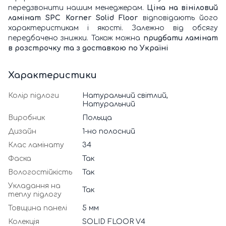
передзвонити нашим менеджерам.
Ціна на вініловий
ламінат SPC Korner Solid Floor
відповідають його
характеристикам і якості. Залежно від обсягу
передбачено знижки. Також можна
придбати ламінат
в розстрочку та з доставкою по Україні
Характеристики
Колір підлоги
Натуральний світлий,
Натуральний
Виробник
Польща
Дизайн
1-но полосний
Клас ламінату
34
Фаска
Так
Вологостійкість
Так
Укладання на
Так
теплу підлогу
Товщина панелі
5 мм
Колекція
SOLID FLOOR V4