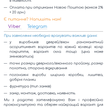
в наявності.
Оплата при отриманні Новою Поштою (комісія 2%
+ 20 грн.)
Є питання? Напишіть нам!
Viber
Telegram
При завмоленні необхідно врахувати важливі данні:
у виробників дверей/вікон різноманітний
асоритимент варіантів по кожній колекції: колір
покриття, варіант скла тощо (ціна може
змінюватись).
точні розміри дверного/віконного пройому, розмір
полотна, сторона відкривання
погонажні вироби: ширина коробки, лиштва,
добірні планки
фурнітура (тип замків)
замір, монтаж, доставка, наявність.
Ми з радістю зателефонуємо Вам і професійно
проконсультуємо та оберем найкращий варіант для