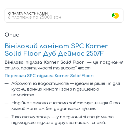
ОПЛАТА ЧАСТИНАМИ
6 платежів по 250.00 грн
Опис
Вініловий ламінат SPC Korner
Solid Floor Дуб Деймос 2507F
Вінілова підлога Korner Solid Floor
— це поєднання
стилю, практичності та високої якості.
Переваги SPC підлоги Korner Solid Floor:
Абсолютна водостійкість — ідеальне рішення для
кухонь, ванних кімнат і зон з підвищеною
вологістю.
Надійна замкова система забезпечує швидкий та
легкий монтаж без додаткових зусиль.
Тиха експлуатація — у поєднанні зі спеціальною
підкладкою підлога дарує затишок і спокій.