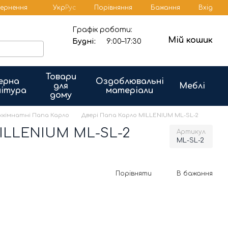
Порівняння
вернення
Укр
Рус
Бажання
Вхід
Графік роботи:
Мій кошик
Будні:
9:00–17:30
Товари
ерна
Оздоблювальні
для
Меблі
ітура
матеріали
дому
іжкімнатні Папа Карло
Двері Папа Карло MILLENIUM ML-SL-2
MILLENIUM ML-SL-2
Артикул
ML-SL-2
Порівняти
В бажання