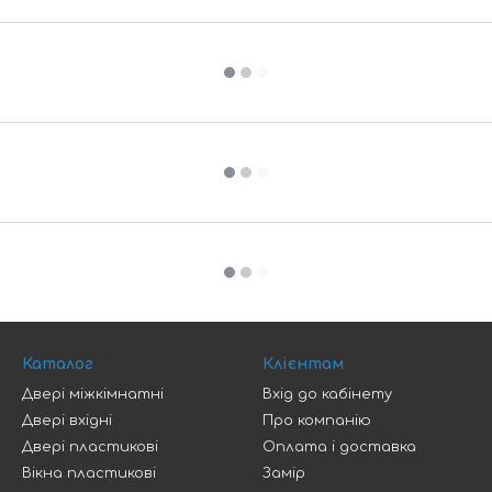
Каталог
Клієнтам
Двері міжкімнатні
Вхід до кабінету
Двері вхідні
Про компанію
Двері пластикові
Оплата і доставка
Вікна пластикові
Замір