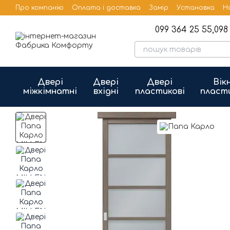
Перейти до основного контенту
Про компанію
Оплата і доставка
Замір
Установка
Н
Бренди
Публічна оферта
099 364 25 55,
098 
Двері
Двері
Двері
Вік
міжкімнатні
вхідні
пластикові
пласт