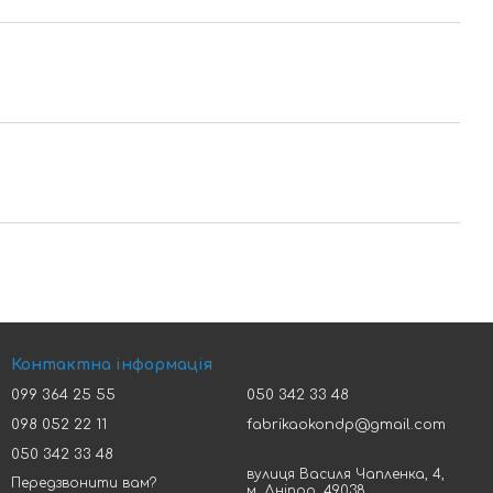
Контактна інформація
099 364 25 55
050 342 33 48
098 052 22 11
fabrikaokondp@gmail.com
050 342 33 48
вулиця Василя Чапленка, 4,
Передзвонити вам?
м. Дніпро, 49038