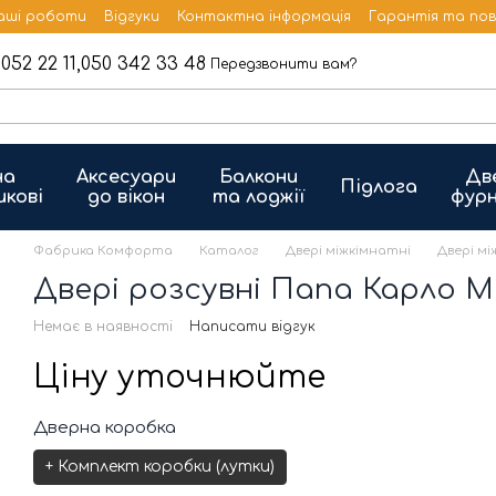
аші роботи
Відгуки
Контактна інформація
Гарантія та по
052 22 11,
050 342 33 48
Передзвонити вам?
на
Аксесуари
Балкони
Дв
Підлога
икові
до вікон
та лоджії
фурн
Фабрика Комфорта
Каталог
Двері міжкімнатні
Двері м
Двері розсувні Папа Карло 
Немає в наявності
Написати відгук
Ціну уточнюйте
Дверна коробка
+ Комплект коробки (лутки)