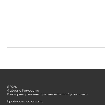
©2026
Фабрика Комфорта
Комфортні рішенння для ремонту та будівництва!
Приймаємо до оплати