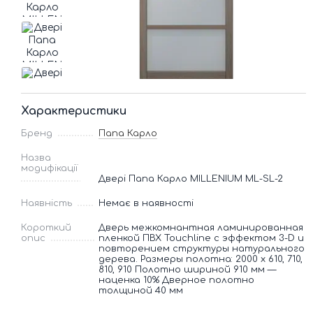
Характеристики
Бренд
Папа Карло
Назва
модифікації
Двері Папа Карло MILLENIUM ML-SL-2
Наявність
Немає в наявності
Короткий
Дверь межкомнантная ламинированная
опис
пленкой ПВХ Touchline с эффектом 3-D и
повторением структуры натурального
дерева. Размеры полотна: 2000 х 610, 710,
810, 910 Полотно шириной 910 мм —
наценка 10% Дверное полотно
толщиной 40 мм