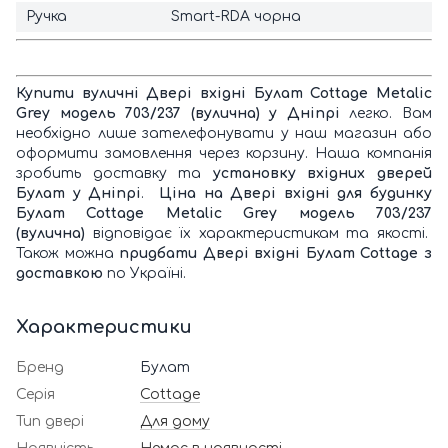
Ручка
Smart-RDA чорна
Купити вуличні Двері вхідні Булат Cottage Metalic
Grey модель 703/237 (вулична) у Дніпрі
легко. Вам
необхідно лише зателефонувати у наш магазин або
оформити замовлення через корзину. Наша компанія
зробить доставку та
установку вхідних дверей
Булат у Дніпрі
.
Ціна на Двері вхідні для будинку
Булат Cottage Metalic Grey модель 703/237
(вулична)
відповідає їх характеристикам та якості.
Також можна
придбати Двері вхідні Булат Cottage з
доставкою
по Україні.
Характеристики
Бренд
Булат
Серія
Cottage
Тип двері
Для дому