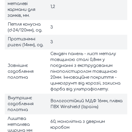
металеві
1,2
кармани для
замків, мм.
Петля конусна
3
(d-24/120мм), од.
Протизнімні
3
ригелі (14мм), од.
Сендвіч панель - лист металу
товщиною сталі 0,8мм у
Зовнішнє
поєднанні з екструдованим
оздоблення
пінополістиролом товщиною
полотна
20мм. Інноваційне покриття -
цинкогрунт від корозії, захисна
фарба від ультрафіолету.
Внутрішнє
Вологостійкий МДФ 16мм, плівка
оздоблення
ПВХ Winshield (Ізраїль)
полотна
Лиштва
60, монолітна з дверним
металева
коробом
ширина мм