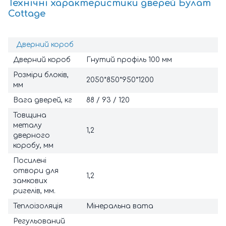
Технічні характеристики дверей Булат
Cottage
Дверний короб
Дверний короб
Гнутий профіль 100 мм
Розміри блоків,
2050*850*950*1200
мм
Вага дверей, кг
88 / 93 / 120
Товщина
металу
1,2
дверного
коробу, мм
Посилені
отвори для
1,2
замкових
ригелів, мм.
Теплоізоляція
Мінеральна вата
Регульований