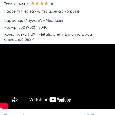
★★★★
★
Теплоізоляція
Гарантія на замки та циліндр - 5 років
Виробник - "
Булат
", м.Чернигів
Розмір: 850 (950) * 2040
Колір плівки ПВХ: Metalic grey / Вулична Білий
атласний 06S-1