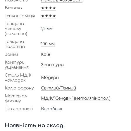
Наявність
Немає в наявності
Безпека
★★★★
Теплоизоляція
★★★★
Товщина
металу
1,2 мм
(полотно)
Товщина
100 мм
полотна
Замки
Kale
Контури
2 контура
ущільнення
Стиль МДФ
Модерн
накладок
Колір фасону
Світлий/Темний
Матеріал
МДФ/"Сендвіч" (метал+пінопол.)
фасону
Тип гарантії
Виробник
Наявність на складі