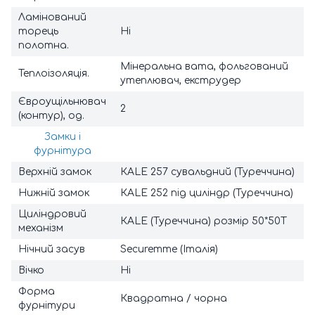
Ламінований
торець
Ні
полотна.
Мінеральна вата, фольгований
Теплоізоляція.
утеплювач, екструдер
Євроущільнювач
2
(контур), од.
Замки і
фурнітура
Верхній замок
КАLЕ 257 сувальдний (Туреччина)
Нижній замок
КАLЕ 252 під циліндр (Туреччина)
Циліндровий
КАLЕ (Туреччина) розмір 50*50Т
механізм
Нічний засув
Securemme (Італія)
Вічко
Ні
Форма
Квадратна / чорна
фурнітури