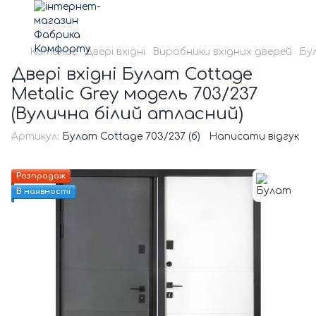
Каталог
Двері вхідні
Виробники вхідних дверей
Бу
Двері вхідні Булат Cottage
Metalic Grey модель 703/237
(Вулична білий атласний)
Артикул:
Булат Cottage 703/237 (б)
Написати відгук
Розпродаж
В наявності