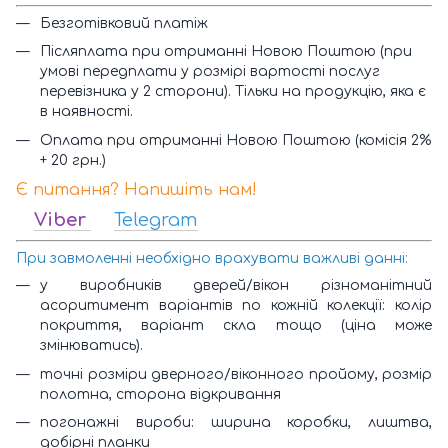
Безготівковий платіж
Післяплата при отриманні Новою Поштою (при
умові передплати у розмірі вартості послуг
перевізника у 2 сторони). Тільки на продукцію, яка є
в наявності.
Оплата при отриманні Новою Поштою (комісія 2%
+ 20 грн.)
Є питання? Напишіть нам!
Viber
Telegram
При завмоленні необхідно врахувати важливі данні:
у виробників дверей/вікон різноманітний
асоритимент варіантів по кожній колекції: колір
покриття, варіант скла тощо (ціна може
змінюватись).
точні розміри дверного/віконного пройому, розмір
полотна, сторона відкривання
погонажні вироби: ширина коробки, лиштва,
добірні планки