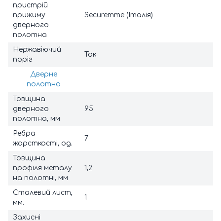
пристрій
прижиму
Securemme (Італія)
дверного
полотна
Нержавіючий
Так
поріг
Дверне
полотно
Товщина
дверного
95
полотна, мм
Ребра
7
жорсткості, од.
Товщина
профіля металу
1,2
на полотні, мм
Сталевий лист,
1
мм.
Захисні