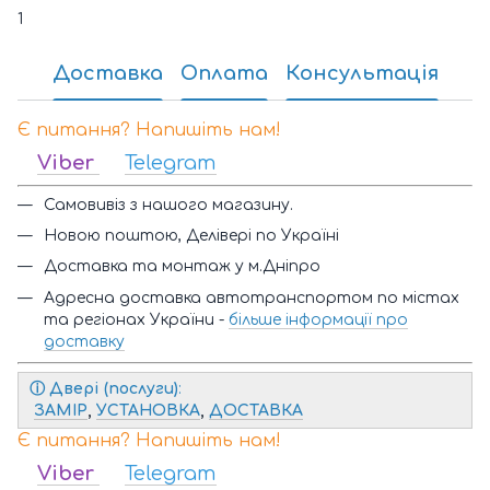
1
Доставка
Оплата
Консультація
Є питання? Напишіть нам!
Viber
Telegram
Самовивіз з нашого магазину.
Новою поштою, Делівері по Україні
Доставка та монтаж у м.Дніпро
Адресна доставка автотранспортом по містах
та регіонах України -
більше інформації про
доставку
ⓘ
Двері (послуги)
:
ЗАМІР
,
УСТАНОВКА
,
ДОСТАВКА
Є питання? Напишіть нам!
Viber
Telegram