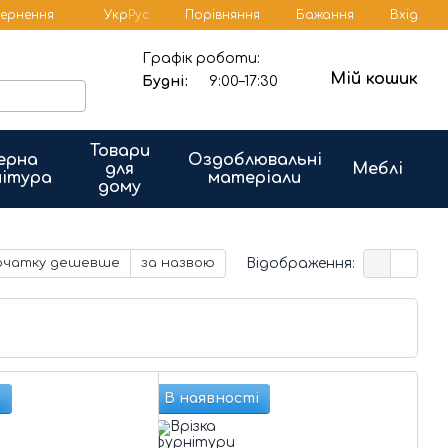
Порівняння
вернення
Укр
Рус
Бажання
Вхід
Графік роботи:
Мій кошик
Будні:
9:00–17:30
Товари
ерна
Оздоблювальні
для
Меблі
ітура
матеріали
дому
Відображення:
очатку дешевше
за назвою
і
В наявності