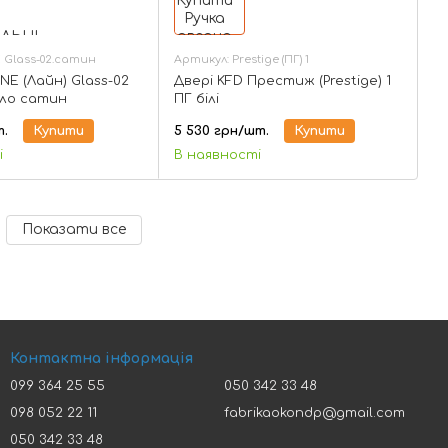
 Glass-02.сатин
Артикул: Prestige (ПГ) 1
INE (Лайн) Glass-02
Двері KFD Престиж (Prestige) 1
ло сатин
ПГ білі
т.
Купити
5 530 грн/шт.
Купити
і
В наявності
Показати все
Контактна інформація
099 364 25 55
050 342 33 48
098 052 22 11
fabrikaokondp@gmail.com
050 342 33 48