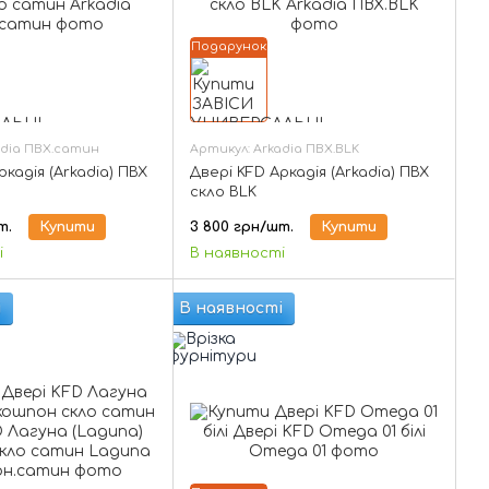
Подарунок
adia ПВХ.сатин
Артикул: Arkadia ПВХ.BLK
ркадія (Arkadia) ПВХ
Двері KFD Аркадія (Arkadia) ПВХ
скло BLK
т.
Купити
3 800 грн/шт.
Купити
і
В наявності
і
В наявності