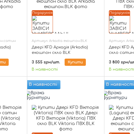
Подарунок
Подарунок
он.сатин
Артикул: Arkadia екошпон.BLK
Артикул: Ark
kadia)
Двері KFD Аркадія (Arkadia)
Двері KFD А
екошпон скло BLK
скло сатин
ити
3 555 грн/шт.
Купити
3 800 грн/ш
В наявності
В наявност
В наявності
В наявност