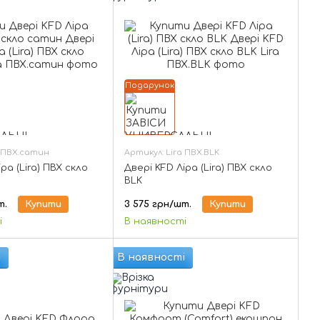
Подарунок
a ПВХ.сатин
Артикул: Lira ПВХ.BLK
ра (Lira) ПВХ скло
Двері KFD Ліра (Lira) ПВХ скло
BLK
т.
Купити
3 575 грн/шт.
Купити
і
В наявності
і
В наявності