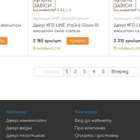
Артикул: LINE Glass-01.сатин
Артикул: LINE
) екошпон
Двері KFD LINE (Лайн) Glass-01
Двері KFD L
екошпон скло сатин
екошпон ск
ти
2 180 грн/шт.
Купити
2 310 грн/ш
В наявності
В наявност
Назад
1
2
3
4
5
Вперед
Каталог
Клієнтам
Двері міжкімнатні
Вхід до кабінету
Двері вхідні
Про компанію
Двері пластикові
Оплата і доставка