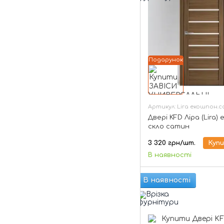
Подарунок
Артикул: Lira екошпон.
Двері KFD Ліра (Lira)
скло сатин
3 320 грн/шт.
Куп
В наявності
В наявності