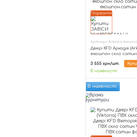
Подарунок
Артикул: Arkadia екошп
Двері KFD Аркадія (Ar
екошпон скло сатин
3 555 грн/шт.
Куп
В наявності
В наявності