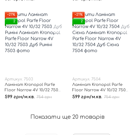
−21%
−21%
2
2
Артикул: 7503
Артикул: 7504
Ламінат Kronopol Parfe
Ламінат Kronopol Parfe
Floor Narrow 4V 10/32 7503
Floor Narrow 4V 10/32 7504
Дуб Риміні
Дуб Сієна
599 грн/м.кв.
599 грн/м.кв.
754 грн
754 грн
Показати ще 20 товарів