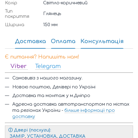
Колір
Світло-коричневий
Тип
Глянець
покриття
Ширина
150 мм
Доставка
Оплата
Консультація
Є питання? Напишіть нам!
Viber
Telegram
Самовивіз з нашого магазину.
Новою поштою, Делівері по Україні
Доставка та монтаж у м.Дніпро
Адресна доставка автотранспортом по містах
та регіонах України -
більше інформації про
доставку
ⓘ
Двері (послуги)
:
ЗАМІР
,
УСТАНОВКА
,
ДОСТАВКА