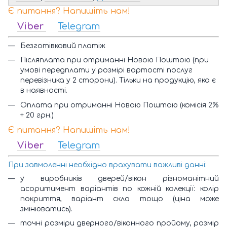
Є питання? Напишіть нам!
Viber
Telegram
Безготівковий платіж
Післяплата при отриманні Новою Поштою (при
умові передплати у розмірі вартості послуг
перевізника у 2 сторони). Тільки на продукцію, яка є
в наявності.
Оплата при отриманні Новою Поштою (комісія 2%
+ 20 грн.)
Є питання? Напишіть нам!
Viber
Telegram
При завмоленні необхідно врахувати важливі данні:
у виробників дверей/вікон різноманітний
асоритимент варіантів по кожній колекції: колір
покриття, варіант скла тощо (ціна може
змінюватись).
точні розміри дверного/віконного пройому, розмір