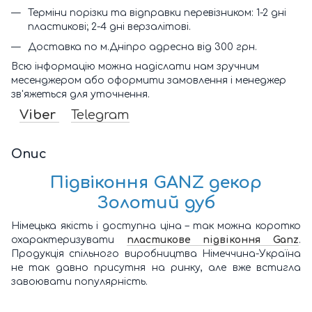
Терміни порізки та відправки перевізником: 1-2 дні
пластикові; 2-4 дні верзалітові.
Доставка по м.Дніпро адресна від 300 грн.
Всю інформацію можна надіслати нам зручним
месенджером або оформити замовлення і менеджер
зв'яжеться для уточнення.
Viber
Telegram
Опис
Підвіконня GANZ декор
Золотий дуб
Німецька якість і доступна ціна – так можна коротко
охарактеризувати
пластикове підвіконня Ganz
.
Продукція спільного виробництва Німеччина-Україна
не так давно присутня на ринку, але вже встигла
завоювати популярність.