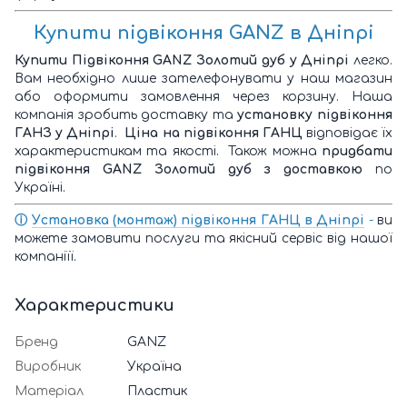
Купити підвіконня GANZ
в Дніпрі
Купити Підвіконня GANZ Золотий дуб у Дніпрі
легко.
Вам необхідно лише зателефонувати у наш магазин
або оформити замовлення через корзину. Наша
компанія зробить доставку та
установку підвіконня
ГАНЗ у Дніпрі
.
Ціна на підвіконня ГАНЦ
відповідає їх
характеристикам та якості. Також можна
придбати
підвіконня GANZ Золотий дуб з доставкою
по
Україні.
ⓘ
У
становка (монтаж) підвіконня ГАНЦ в Дніпрі
-
ви
можете замовити послуги та якісний сервіс від нашої
компаніїї.
Характеристики
Бренд
GANZ
Виробник
Україна
Матеріал
Пластик