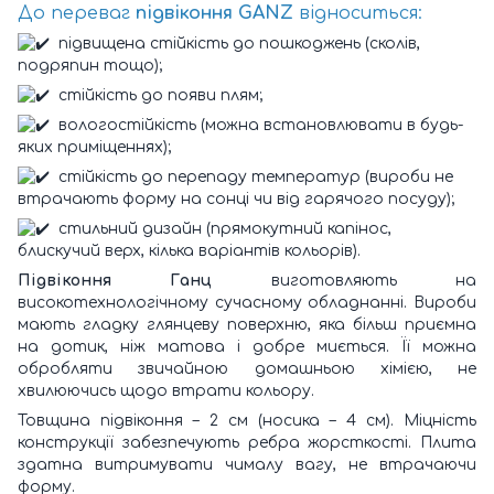
До переваг
підвіконня GANZ
відноситься:
підвищена стійкість до пошкоджень (сколів,
подряпин тощо);
стійкість до появи плям;
вологостійкість (можна встановлювати в будь-
яких приміщеннях);
стійкість до перепаду температур (вироби не
втрачають форму на сонці чи від гарячого посуду);
стильний дизайн (прямокутний капінос,
блискучий верх, кілька варіантів кольорів).
Підвіконня Ганц
виготовляють на
високотехнологічному сучасному обладнанні. Вироби
мають гладку глянцеву поверхню, яка більш приємна
на дотик, ніж матова і добре миється. Її можна
обробляти звичайною домашньою хімією, не
хвилюючись щодо втрати кольору.
Товщина підвіконня – 2 см (носика – 4 см). Міцність
конструкції забезпечують ребра жорсткості. Плита
здатна витримувати чималу вагу, не втрачаючи
форму.