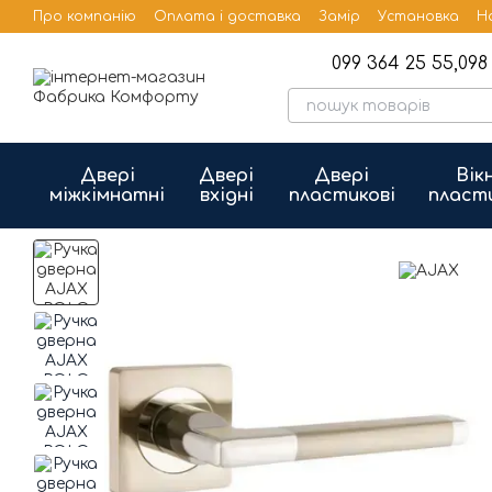
Перейти до основного контенту
Про компанію
Оплата і доставка
Замір
Установка
Н
Бренди
Публічна оферта
099 364 25 55,
098 
Двері
Двері
Двері
Вік
міжкімнатні
вхідні
пластикові
пласт