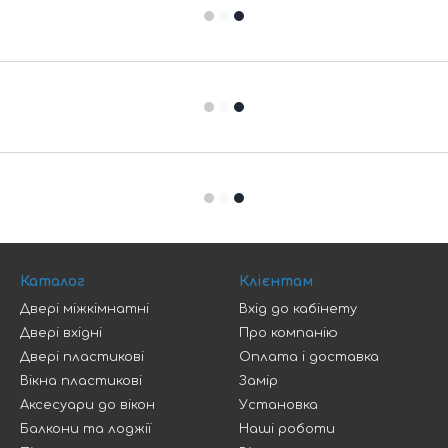
Каталог
Клієнтам
Двері міжкімнатні
Вхід до кабінету
Двері вхідні
Про компанію
Двері пластикові
Оплата і доставка
Вікна пластикові
Замір
Аксесуари до вікон
Установка
Балкони та лоджії
Наші роботи