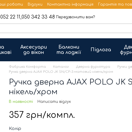
аші роботи
Відгуки
Контактна інформація
Гарантія та по
052 22 11,
050 342 33 48
Передзвонити вам?
на
Аксесуари
Балкони
Дв
Підлога
икові
до вікон
та лоджії
фурн
Фабрика Комфорта
Каталог
Дверна фурнітура
Ручки д
Ручка дверна AJAX POLO JK SN/CP-3 матовий нікель/хром
Ручка дверна AJAX POLO JK 
нікель/хром
В наявності
Написати відгук
357 грн/компл.
Колір