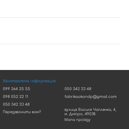
Контактна інформація
099 364 25 55
050 342 33 48
098 052 22 11
fabrikaokondp@gmail.com
050 342 33 48
вулиця Василя Чапленка, 4,
Передзвонити вам?
м. Дніпро, 49038
Мапа проїзду