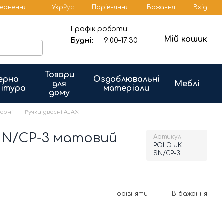
Порівняння
вернення
Укр
Рус
Бажання
Вхід
Графік роботи:
Мій кошик
Будні:
9:00–17:30
Товари
ерна
Оздоблювальні
для
Меблі
ітура
матеріали
дому
верні
Ручки дверні AJAX
SN/CP-3 матовий
Артикул
POLO JK
SN/CP-3
Порівняти
В бажання