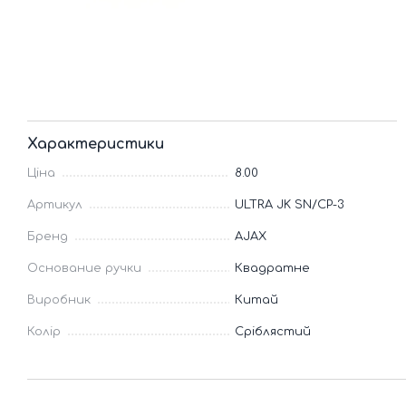
Характеристики
Ціна
8.00
Артикул
ULTRA JK SN/CP-3
Бренд
AJAX
Основание ручки
Квадратне
Виробник
Китай
Колір
Сріблястий