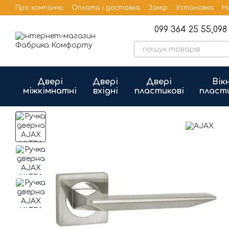
Перейти до основного контенту
Про компанію
Оплата і доставка
Замір
Установка
Н
Бренди
Публічна оферта
099 364 25 55,
098 
Двері
Двері
Двері
Вік
міжкімнатні
вхідні
пластикові
пласт