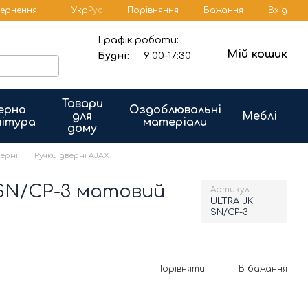
Порівняння
вернення
Укр
Рус
Бажання
Вхід
Графік роботи:
Мій кошик
Будні:
9:00–17:30
Товари
ерна
Оздоблювальні
для
Меблі
ітура
матеріали
дому
верні
Ручки дверні AJAX
 SN/CP-3 матовий
Артикул
ULTRA JK
SN/CP-3
Порівняти
В бажання