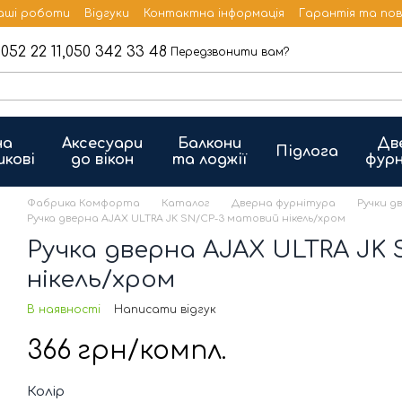
аші роботи
Відгуки
Контактна інформація
Гарантія та по
052 22 11,
050 342 33 48
Передзвонити вам?
на
Аксесуари
Балкони
Дв
Підлога
икові
до вікон
та лоджії
фурн
Фабрика Комфорта
Каталог
Дверна фурнітура
Ручки д
Ручка дверна AJAX ULTRA JK SN/CP-3 матовий нікель/хром
Ручка дверна AJAX ULTRA JK
нікель/хром
В наявності
Написати відгук
366 грн/компл.
Колір