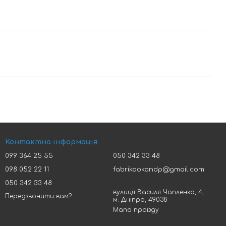
Контактна інформація
099 364 25 55
050 342 33 48
098 052 22 11
fabrikaokondp@gmail.com
050 342 33 48
вулиця Василя Чапленка, 4,
Передзвонити вам?
м. Дніпро, 49038
Мапа проїзду