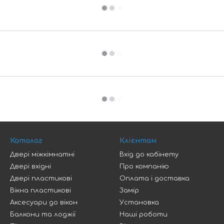
Каталог
Клієнтам
Двері міжкімнатні
Вхід до кабінету
Двері вхідні
Про компанію
Двері пластикові
Оплата і доставка
Вікна пластикові
Замір
Аксесуари до вікон
Установка
Балкони та лоджії
Наші роботи