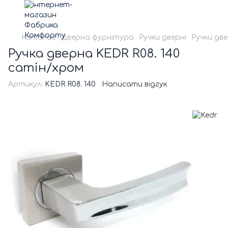
Каталог
Дверна фурнітура
Ручки дверні
Ручки две
Ручка дверна KEDR R08. 140
сатін/хром
Артикул:
KEDR R08. 140
Написати відгук