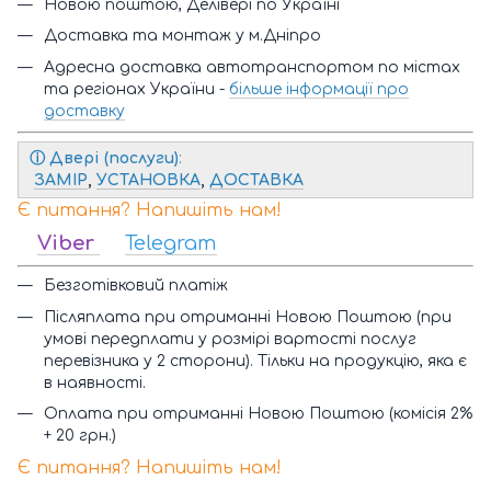
Новою поштою, Делівері по Україні
Доставка та монтаж у м.Дніпро
Адресна доставка автотранспортом по містах
та регіонах України -
більше інформації про
доставку
ⓘ
Двері (послуги)
:
ЗАМІР
,
УСТАНОВКА
,
ДОСТАВКА
Є питання? Напишіть нам!
Viber
Telegram
Безготівковий платіж
Післяплата при отриманні Новою Поштою (при
умові передплати у розмірі вартості послуг
перевізника у 2 сторони). Тільки на продукцію, яка є
в наявності.
Оплата при отриманні Новою Поштою (комісія 2%
+ 20 грн.)
Є питання? Напишіть нам!