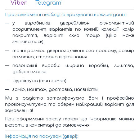
Viber
Telegram
При завмоленні необхідно врахувати важливі данні:
у виробників дверей/вікон різноманітний
асоритимент варіантів по кожній колекції: колір
покриття, варіант скла тощо (ціна може
змінюватись).
точні розміри дверного/віконного пройому, розмір
полотна, сторона відкривання
погонажні вироби: ширина коробки, лиштва,
добірні планки
фурнітура (тип замків)
замір, монтаж, доставка, наявність.
Ми з радістю зателефонуємо Вам і професійно
проконсультуємо та оберем найкращий варіант для
замовлення!
При оформленні заказу також цю інформацію можна
вказати в коментарі до замовлення.
Інформація по послугам (двері):