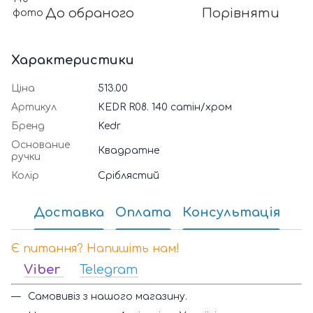
До обраного
Порівняти
Характеристики
Ціна
513.00
Артикул
KEDR R08. 140 сатін/хром
Бренд
Kedr
Основание
Квадратне
ручки
Колір
Сріблястий
Доставка
Оплата
Консультація
Є питання? Напишіть нам!
Viber
Telegram
Самовивіз з нашого магазину.