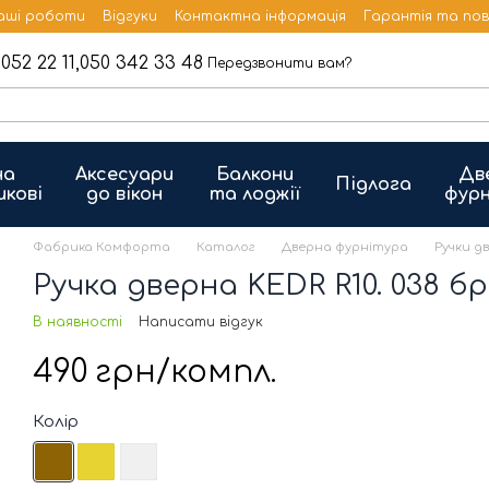
аші роботи
Відгуки
Контактна інформація
Гарантія та по
052 22 11,
050 342 33 48
Передзвонити вам?
на
Аксесуари
Балкони
Дв
Підлога
икові
до вікон
та лоджії
фурн
Фабрика Комфорта
Каталог
Дверна фурнітура
Ручки д
Ручка дверна KEDR R10. 038 б
В наявності
Написати відгук
490 грн/компл.
Колір