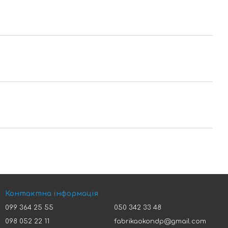
Контактна інформація
099 364 25 55
050 342 33 48
098 052 22 11
fabrikaokondp@gmail.com