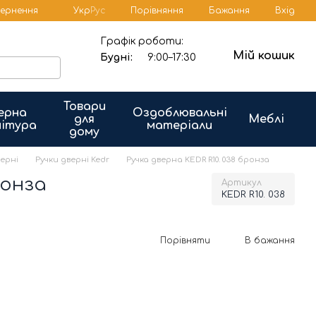
Порівняння
вернення
Укр
Рус
Бажання
Вхід
Графік роботи:
Мій кошик
Будні:
9:00–17:30
Товари
ерна
Оздоблювальні
для
Меблі
ітура
матеріали
дому
верні
Ручки дверні Kedr
Ручка дверна KEDR R10. 038 бронза
ронза
Артикул
KEDR R10. 038
Порівняти
В бажання