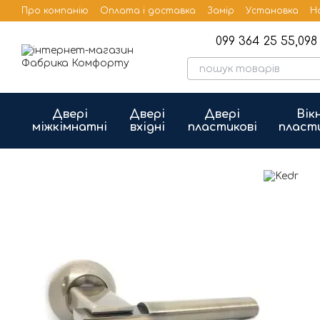
Перейти до основного контенту
Про компанію
Оплата і доставка
Замір
Установка
Н
Бренди
Публічна оферта
099 364 25 55,
098 
Двері
Двері
Двері
Вік
міжкімнатні
вхідні
пластикові
пласт