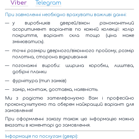
Viber
Telegram
При завмоленні необхідно врахувати важливі данні:
у виробників дверей/вікон різноманітний
асоритимент варіантів по кожній колекції: колір
покриття, варіант скла тощо (ціна може
змінюватись).
точні розміри дверного/віконного пройому, розмір
полотна, сторона відкривання
погонажні вироби: ширина коробки, лиштва,
добірні планки
фурнітура (тип замків)
замір, монтаж, доставка, наявність.
Ми з радістю зателефонуємо Вам і професійно
проконсультуємо та оберем найкращий варіант для
замовлення!
При оформленні заказу також цю інформацію можна
вказати в коментарі до замовлення.
Інформація по послугам (двері):