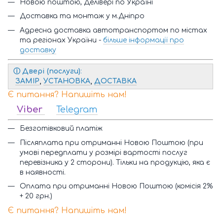
Новою поштою, Делівері по Україні
Доставка та монтаж у м.Дніпро
Адресна доставка автотранспортом по містах
та регіонах України -
більше інформації про
доставку
ⓘ
Двері (послуги)
:
ЗАМІР
,
УСТАНОВКА
,
ДОСТАВКА
Є питання? Напишіть нам!
Viber
Telegram
Безготівковий платіж
Післяплата при отриманні Новою Поштою (при
умові передплати у розмірі вартості послуг
перевізника у 2 сторони). Тільки на продукцію, яка є
в наявності.
Оплата при отриманні Новою Поштою (комісія 2%
+ 20 грн.)
Є питання? Напишіть нам!