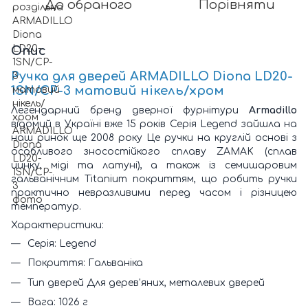
До обраного
Порівняти
Опис
Ручка для дверей ARMADILLO Diona LD20-
1SN/CP-3 матовий нікель/хром
Легендарний бренд дверної фурнітури
Armadillo
відомий в Україні вже 15 років Серія Legend зайшла на
наш ринок ще 2008 року Це ручки на круглій основі з
особливого зносостійкого сплаву ZAMAK (сплав
цинку, міді та латуні), а також із семишаровим
гальванічним Titanium покриттям, що робить ручки
практично невразливими перед часом і різницею
температур.
Характеристики:
Серія: Legend
Покриття: Гальваніка
Тип дверей Для дерев'яних, металевих дверей
Вага: 1026 г