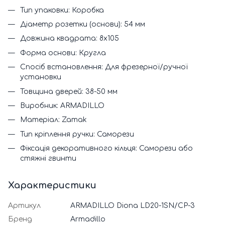
Тип упаковки: Коробка
Діаметр розетки (основи): 54 мм
Довжина квадрата: 8x105
Форма основи: Кругла
Спосіб встановлення: Для фрезерної/ручної
установки
Товщина дверей: 38-50 мм
Виробник: ARMADILLO
Матеріал: Zamak
Тип кріплення ручки: Саморези
Фіксація декоративного кільця: Саморези або
стяжні гвинти
Характеристики
Артикул
ARMADILLO Diona LD20-1SN/CP-3
Бренд
Armadillo