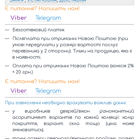
ЗАМІР
,
УСТАНОВКА
,
ДОСТАВКА
Є питання? Напишіть нам!
Viber
Telegram
Безготівковий платіж
Післяплата при отриманні Новою Поштою (при
умові передплати у розмірі вартості послуг
перевізника у 2 сторони). Тільки на продукцію, яка є
в наявності.
Оплата при отриманні Новою Поштою (комісія 2%
+ 20 грн.)
Є питання? Напишіть нам!
Viber
Telegram
При завмоленні необхідно врахувати важливі данні:
у виробників дверей/вікон різноманітний
асоритимент варіантів по кожній колекції: колір
покриття, варіант скла тощо (ціна може
змінюватись).
точні розміри дверного/віконного пройому, розмір