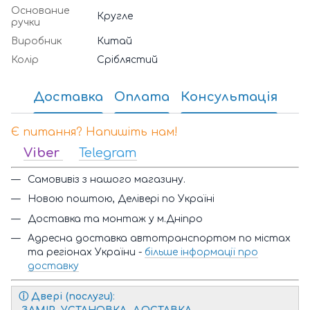
Основание
Кругле
ручки
Виробник
Китай
Колір
Сріблястий
Доставка
Оплата
Консультація
Є питання? Напишіть нам!
Viber
Telegram
Самовивіз з нашого магазину.
Новою поштою, Делівері по Україні
Доставка та монтаж у м.Дніпро
Адресна доставка автотранспортом по містах
та регіонах України -
більше інформації про
доставку
ⓘ
Двері (послуги)
: