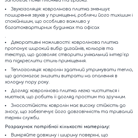
запобігає появі плісняви та грибка.
Звукоізоляція: ковролінова плитка зменшує
поширення звуків у приміщенні, роблячи його тихішим і
спокійнішим, що особливо важливо у
багатоквартирних будинках та офісах
.
Декоративні можливості: ковролінова плитка
пропонує широкий вибір дизайнів, кольорів та
текстур, що дозволяє створити унікальний інтер'єр
та підкреслити стиль приміщення.
Теплоізоляція: ковролін здатний утримувати тепло,
що допомагає знизити витрати на опалення в
холодну пору року.
Догляд: ковролінова плитка легко чиститься і
миється, що робить її догляд простим та зручним.
Зносостійкість: ковролін має високу стійкість до
зносу, що забезпечує його довговічність та тривалий
термін служби.
Розрахунок потрібної кількості матеріалу:
Виміряйте довжину і ширину поверхні, що