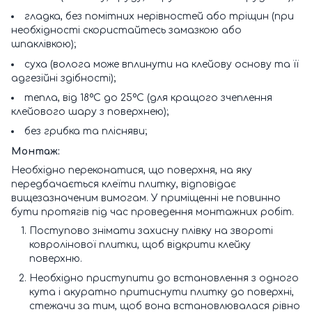
гладка, без помітних нерівностей або тріщин (при
необхідності скористайтесь замазкою або
шпаклівкою);
суха (волога може вплинути на клейову основу та її
адгезійні здібності);
тепла, від 18ºС до 25ºС (для кращого зчеплення
клейового шару з поверхнею);
без грибка та плісняви;
Монтаж:
Необхідно переконатися, що поверхня, на яку
передбачається клеїти плитку, відповідає
вищезазначеним вимогам. У приміщенні не повинно
бути протягів під час проведення монтажних робіт.
Поступово знімати захисну плівку на звороті
ковролінової плитки, щоб відкрити клейку
поверхню.
Необхідно приступити до встановлення з одного
кута і акуратно притиснути плитку до поверхні,
стежачи за тим, щоб вона встановлювалася рівно