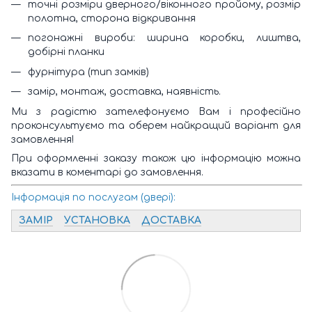
точні розміри дверного/віконного пройому, розмір
полотна, сторона відкривання
погонажні вироби: ширина коробки, лиштва,
добірні планки
фурнітура (тип замків)
замір, монтаж, доставка, наявність.
Ми з радістю зателефонуємо Вам і професійно
проконсультуємо та оберем найкращий варіант для
замовлення!
При оформленні заказу також цю інформацію можна
вказати в коментарі до замовлення.
Інформація по послугам (двері):
ЗАМІР
УСТАНОВКА
ДОСТАВКА