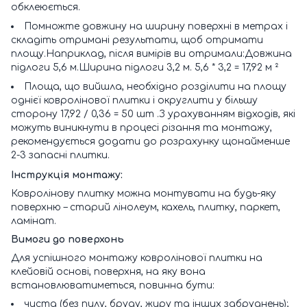
обклеюється.
Помножте довжину на ширину поверхні в метрах і
складіть отримані результати, щоб отримати
площу.Наприклад, після вимірів ви отримали:Довжина
підлоги 5,6 м.Ширина підлоги 3,2 м. 5,6 * 3,2 = 17,92 м ²
Площа, що вийшла, необхідно розділити на площу
однієї ковролінової плитки і округлити у більшу
сторону 17,92 / 0,36 = 50 шт .З урахуванням відходів, які
можуть виникнути в процесі різання та монтажу,
рекомендується додати до розрахунку щонайменше
2-3 запасні плитки.
Інструкція монтажу:
Ковролінову плитку можна монтувати на будь-яку
поверхню – старий лінолеум, кахель, плитку, паркет,
ламінат.
Вимоги до поверхонь
Для успішного монтажу ковролінової плитки на
клейовій основі, поверхня, на яку вона
встановлюватиметься, повинна бути:
чиста (без пилу, бруду, жиру та інших забруднень);