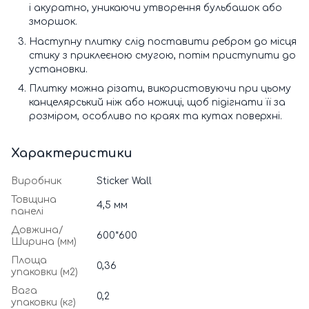
і акуратно, уникаючи утворення бульбашок або
зморшок.
Наступну плитку слід поставити ребром до місця
стику з приклеєною смугою, потім приступити до
установки.
Плитку можна різати, використовуючи при цьому
канцелярський ніж або ножиці, щоб підігнати її за
розміром, особливо по краях та кутах поверхні.
Характеристики
Виробник
Sticker Wall
Товщина
4,5 мм
панелі
Довжина/
600*600
Ширина (мм)
Площа
0,36
упаковки (м2)
Вага
0,2
упаковки (кг)