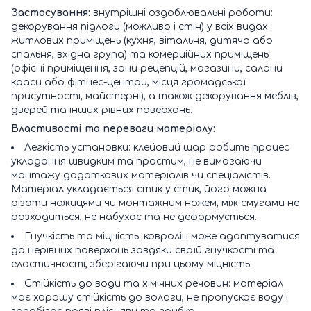
Застосування:
внутрішні оздоблювальні роботи:
декорування підлоги (можливо і стін) у всіх видах
житлових приміщень (кухня, вітальня, дитяча або
спальня, вхідна група) та комерційних приміщень
(офісні приміщення, зони рецепцій, магазини, салони
краси або фітнес-центри, місця громадської
присутності, майстерні), а також декорування меблів,
дверей та інших рівних поверхонь.
Властивості та переваги матеріалу:
Легкість установки: клейовий шар робить процес
укладання швидким та простим, не вимагаючи
монтажу додаткових матеріалів чи спеціалістів.
Матеріал укладається стик у стик, його можна
різати ножицями чи монтажним ножем, між смугами не
розходиться, не набухає та не деформується.
Гнучкість та міцність: ковролін може адаптуватися
до нерівних поверхонь завдяки своїй гнучкості та
еластичності, зберігаючи при цьому міцність.
Стійкість до води та хімічних речовин: матеріал
має хорошу стійкість до вологи, не пропускає воду і