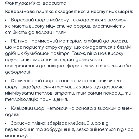
Фактура:
м'яка, ворсиста
Ковролінова плитка складається з наступних шарів:
Ворсовий шар з нейлону – складається з волокон,
які мають високу міцність на розрив, еластичність,
стійкість до вологи і плям.
РЕ піна - полімерний матеріал, стійкий до вологи,
що має пористу структуру, що складається з безлічі
дрібних бульбашок повітря. Також, піна має високу
пружність і еластичність, що дозволяє їй
повертатися до вихідної форми після стиснення або
деформації.
Фольгований шар: основна властивість цього
шару – відображення теплових хвиль, що дозволяє
мінімізувати теплові втрати, тим самим покращити
теплоізоляцію приміщення.
Клейовий шар: нетоксична основа з високим рівнем
адгезії.
Захисна плівка: зберігає клейовий шар від
пересихання та забруднення, легко знімається під час
монтажу.