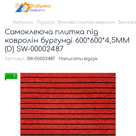
Каталог
Підлога
Вінілова плитка ковролін
Вінілова
Самоклеюча плитка під
ковролін бургунді 600*600*4,5MM
(D) SW-00002487
Артикул:
SW-00002487
Написати відгук
3