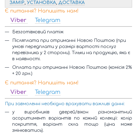
ЗАМІР
,
УСТАНОВКА
,
ДОСТАВКА
Є питання? Напишіть нам!
Viber
Telegram
Безготівковий платіж
Післяплата при отриманні Новою Поштою (при
умові передплати у розмірі вартості послуг
перевізника у 2 сторони). Тільки на продукцію, яка є
в наявності.
Оплата при отриманні Новою Поштою (комісія 2%
+ 20 грн.)
Є питання? Напишіть нам!
Viber
Telegram
При завмоленні необхідно врахувати важливі данні:
у виробників дверей/вікон різноманітний
асоритимент варіантів по кожній колекції: колір
покриття, варіант скла тощо (ціна може
змінюватись).