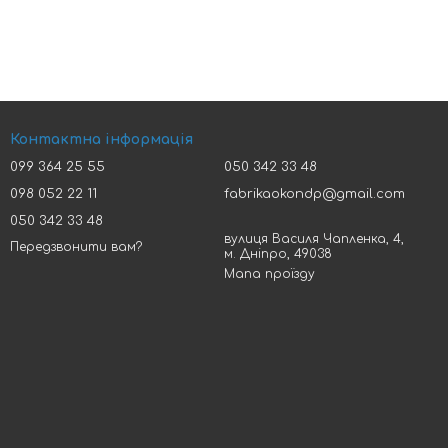
Контактна інформація
099 364 25 55
050 342 33 48
098 052 22 11
fabrikaokondp@gmail.com
050 342 33 48
вулиця Василя Чапленка, 4,
Передзвонити вам?
м. Дніпро, 49038
Мапа проїзду