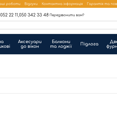
аші роботи
Відгуки
Контактна інформація
Гарантія та по
052 22 11,
050 342 33 48
Передзвонити вам?
на
Аксесуари
Балкони
Дв
Підлога
икові
до вікон
та лоджії
фурн