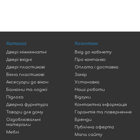
Каталог
Клієнтам
Двері міжкімнатні
Вхід до кабінету
Двері вхідні
Про компанію
Двері пластикові
Оплата і доставка
Вікна пластикові
Замір
Аксесуари до вікон
Установка
Балкони та лоджії
Наші роботи
Підлога
Відгуки
Дверна фурнітура
Контактна інформація
Товари для дому
Гарантія та повернення
Оздоблювальні
Бренди
матеріали
Публічна оферта
Меблі
Мапа сайту