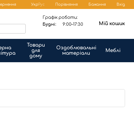
Порівняння
вернення
Укр
Рус
Бажання
Вхід
Графік роботи:
Мій кошик
Будні:
9:00–17:30
Товари
ерна
Оздоблювальні
для
Меблі
ітура
матеріали
дому