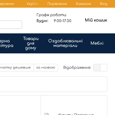
Порівняння
вернення
Укр
Рус
Бажання
Вхід
Графік роботи:
Мій кошик
Будні:
9:00–17:30
Товари
ерна
Оздоблювальні
для
Меблі
ітура
матеріали
дому
Відображення:
очатку дешевше
за назвою