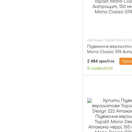
Артикул: Topalit Mono Cla
Підвіконня верзаліто
Mono Classic 074 Ант
мм
2 484 грн/п.м.
Куп
В наявності