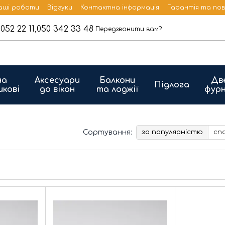
аші роботи
Відгуки
Контактна інформація
Гарантія та по
052 22 11,
050 342 33 48
Передзвонити вам?
на
Аксесуари
Балкони
Дв
Підлога
икові
до вікон
та лоджії
фурн
Сортування:
за популярністю
сп