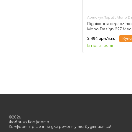
Артикул: Topalit Mono De
Підвіконня верзаліто
Mono Design 227 Месс
150 мм
2 484 грн/п.м.
Куп
В наявності
©2026
Фабрика Комфорта
Комфортні рішенння для ремонту та будівництва!