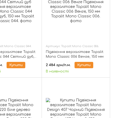
it Mono Classic 044.
Артикул: Topalit Mono Classic 006.
верзалітове Topalit
Підвіконня верзалітове Topalit
c 044 Світлий дуб,
Mono Classic 006 Венге, 150 мм
м.
Купити
2 484 грн/п.м.
Купити
і
В наявності