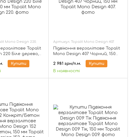
lit Mono Design 220.
Артикул: Topalit Mono Design 407.
верзалітове Topalit
Підвіконня верзалітове Topalit
 220 Біле дерево,
Mono Design 407 Чорний, 150
мм
м.
Купити
2 981 грн/п.м.
Купити
і
В наявності