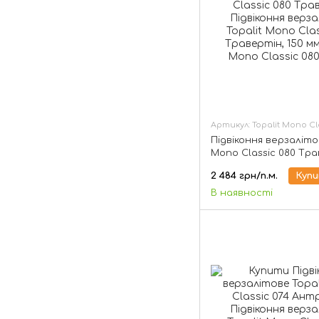
Артикул: Topalit Mono Cla
Підвіконня верзаліто
Mono Classic 080 Тра
150 мм
2 484 грн/п.м.
Куп
В наявності