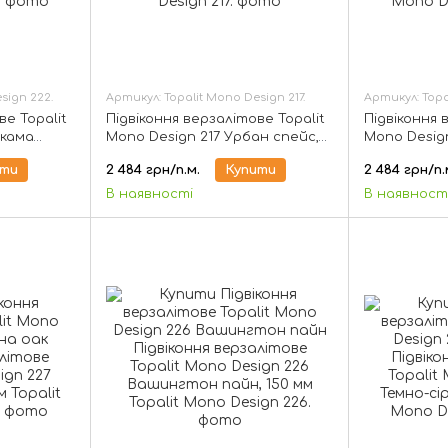
sign 222.
Артикул: Topalit Mono Design 217.
Артикул: Topa
ве Topalit
Підвіконня верзалітове Topalit
Підвіконня 
акама
Mono Design 217 Урбан спейс,
Mono Design
150 мм
Бетон, 150
ити
2 484 грн/п.м.
Купити
2 484 грн/п.
В наявності
В наявност