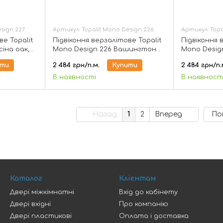
sign 227.
Артикул: Topalit Mono Design 226.
Артикул: Topa
ве Topalit
Підвіконня верзалітове Topalit
Підвіконня 
іна оак,
Mono Design 226 Вашингтон
Mono Design
пайн, 150 мм
150 мм
ити
2 484 грн/п.м.
Купити
2 484 грн/п.
В наявності
В наявност
Назад
1
2
Вперед
По
Каталог
Клієнтам
Двері міжкімнатні
Вхід до кабінету
Двері вхідні
Про компанію
Двері пластикові
Оплата і доставка