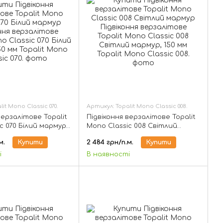
it Mono Classic 070.
Артикул: Topalit Mono Classic 008.
верзалітове Topalit
Підвіконня верзалітове Topalit
c 070 Білий мармур,
Mono Classic 008 Світлий
мармур, 150 мм
м.
Купити
2 484 грн/п.м.
Купити
і
В наявності