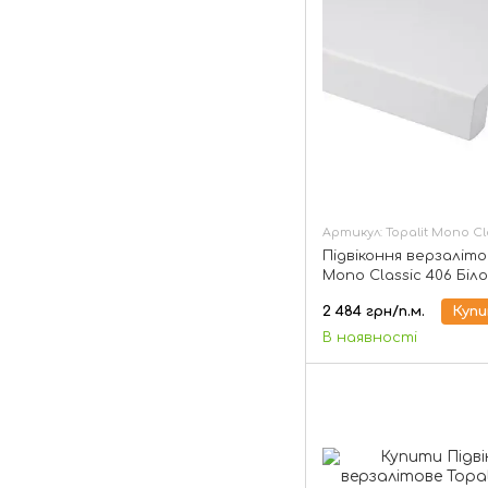
Артикул: Topalit Mono Cla
Підвіконня верзаліто
Mono Classic 406 Біл
матовий, 150 мм
2 484 грн/п.м.
Куп
В наявності