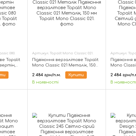
ssic 080.
Артикул: Topalit Mono Classic 021.
Артикул: Topal
ве Topalit
Підвіконня верзалітове Topalit
Підвіконня 
вертін,
Mono Classic 021 Металік, 150
Mono Classi
мм
150 мм
ити
2 484 грн/п.м.
Купити
2 484 грн/п.
В наявності
В наявност