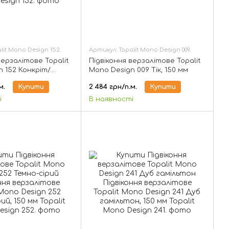
lit Mono Design 152.
Артикул: Topalit Mono Design 009.
верзалітове Topalit
Підвіконня верзалітове Topalit
 152 Конкріт/
Mono Design 009 Тік, 150 мм
 мм
м.
Купити
2 484 грн/п.м.
Купити
і
В наявності