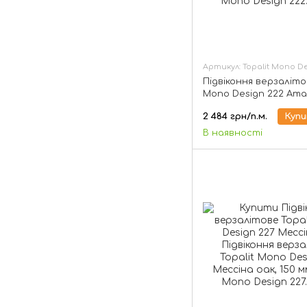
Артикул: Topalit Mono De
Підвіконня верзаліто
Mono Design 222 Ат
черрі, 150 мм
2 484 грн/п.м.
Куп
В наявності