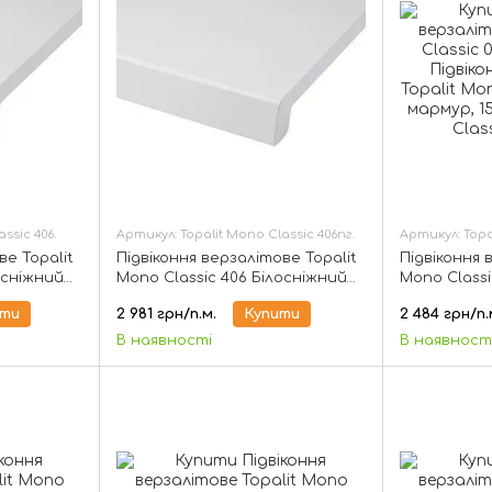
ssic 406.
Артикул: Topalit Mono Classic 406пг.
Артикул: Topal
ве Topalit
Підвіконня верзалітове Topalit
Підвіконня 
осніжний
Mono Classic 406 Білосніжний
Mono Classi
напівглянець, 150 мм
150 мм
ити
2 981 грн/п.м.
Купити
2 484 грн/п.
В наявності
В наявност