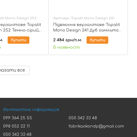
lit Mono Design 252.
Артикул: Topalit Mono Design 241.
верзалітове Topalit
Підвіконня верзалітове Topalit
 252 Темно-сірий,
Mono Design 241 Дуб гамільтон,
150 мм
м.
Купити
2 484 грн/п.м.
Купити
і
В наявності
казати все
Контактна інформація
099 364 25 55
050 342 33 48
098 052 22 11
fabrikaokondp@gmail.com
050 342 33 48