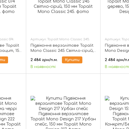
ssic 074.
Артикул: Topalit Mono Classic 245.
Артикул: Topa
ве Topalit
Підвіконня верзалітове Topalit
Підвіконня 
рацит, 150
Mono Classic 245 Світло-сірий,
Mono Design
150 мм
150 мм
ити
2 484 грн/п.м.
Купити
2 484 грн/п.
В наявності
В наявност