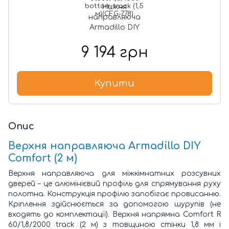
bottom track (1,5
м)(CFG-778)
9 194 грн
Купити
Опис
Верхня направляюча Armadillo DIY
Comfort (2 м)
Верхня направляюча для міжкімнатних розсувних
дверей – це алюмінієвий профіль для спрямування руху
полотна. Конструкція профілю запобігає провисанню.
Кріплення здійснюється за допомогою шурупів (не
входять до комплектації). Верхня напрямна Comfort R
60/1,8/2000 track (2 м) з товщиною стінки 1,8 мм і