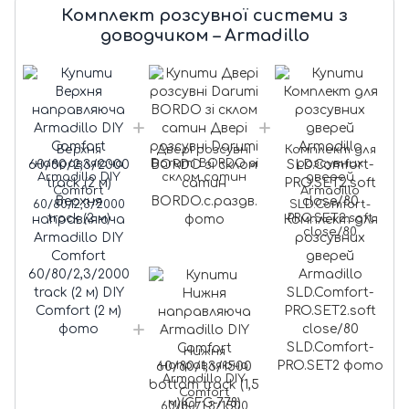
Комплект розсувної системи з
доводчиком – Armadillo
Верхня
Двері розсувні
Комплект для
направляюча
Darumi BORDO зі
розсувних
Armadillo DIY
склом сатин
дверей
Comfort
Armadillo
60/80/2,3/2000
SLD.Comfort-
track (2 м)
PRO.SET2.soft
close/80
Нижня
направляюча
Armadillo DIY
Comfort
60/80/1,3/1500