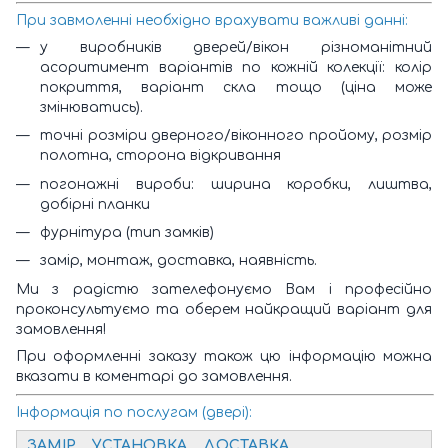
При завмоленні необхідно врахувати важливі данні:
у виробників дверей/вікон різноманітний
асоритимент варіантів по кожній колекції: колір
покриття, варіант скла тощо (ціна може
змінюватись).
точні розміри дверного/віконного пройому, розмір
полотна, сторона відкривання
погонажні вироби: ширина коробки, лиштва,
добірні планки
фурнітура (тип замків)
замір, монтаж, доставка, наявність.
Ми з радістю зателефонуємо Вам і професійно
проконсультуємо та оберем найкращий варіант для
замовлення!
При оформленні заказу також цю інформацію можна
вказати в коментарі до замовлення.
Інформація по послугам (двері):
ЗАМІР
УСТАНОВКА
ДОСТАВКА