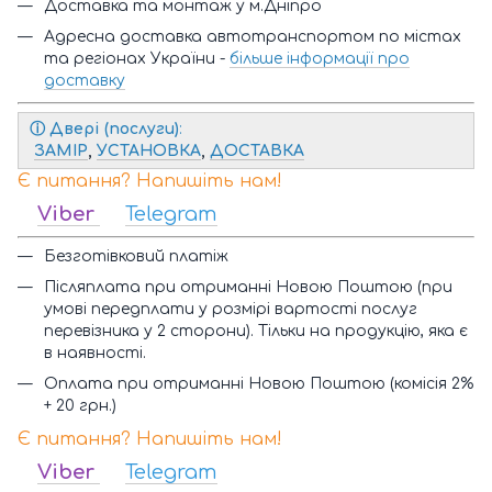
Доставка та монтаж у м.Дніпро
Адресна доставка автотранспортом по містах
та регіонах України -
більше інформації про
доставку
ⓘ
Двері (послуги)
:
ЗАМІР
,
УСТАНОВКА
,
ДОСТАВКА
Є питання? Напишіть нам!
Viber
Telegram
Безготівковий платіж
Післяплата при отриманні Новою Поштою (при
умові передплати у розмірі вартості послуг
перевізника у 2 сторони). Тільки на продукцію, яка є
в наявності.
Оплата при отриманні Новою Поштою (комісія 2%
+ 20 грн.)
Є питання? Напишіть нам!
Viber
Telegram