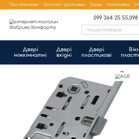
Перейти до основного контенту
Про компанію
Оплата і доставка
Замір
Установка
Н
Бренди
Публічна оферта
099 364 25 55,
098 
Двері
Двері
Двері
Вік
міжкімнатні
вхідні
пластикові
пласт