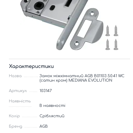
Характеристики
Назва
Замок міжкімнатний AGB B01103.50.41 WC
(сатин хром) MEDIANA EVOLUTION
Артикул
103147
Наявність
В наявності
Колір
Сріблястий
Бренд
AGB