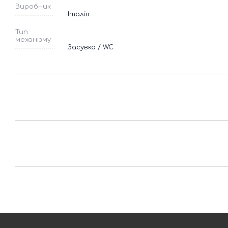
Виробник
Італія
Тип
механізму
Засувка / WC