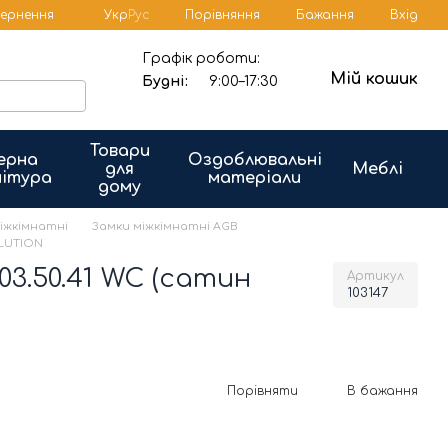
Порівняння
вернення
Укр
Рус
Бажання
Вхід
Графік роботи:
Мій кошик
Будні:
9:00–17:30
Товари
ерна
Оздоблювальні
для
Меблі
ітура
матеріали
дому
іжкімнатні
Замки міжкімнатні AGB
OLUTION
3.50.41 WC (сатин
Артикул
103147
Порівняти
В бажання