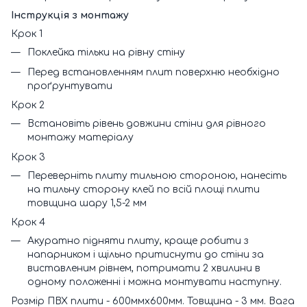
Інструкція з монтажу
Крок 1
Поклейка тільки на рівну стіну
Перед встановленням плит поверхню необхідно
проґрунтувати
Крок 2
Встановіть рівень довжини стіни для рівного
монтажу матеріалу
Крок 3
Переверніть плиту тильною стороною, нанесіть
на тильну сторону клей по всій площі плити
товщина шару 1,5-2 мм
Крок 4
Акуратно підняти плиту, краще робити з
напарником і щільно притиснути до стіни за
виставленим рівнем, потримати 2 хвилини в
одному положенні і можна монтувати наступну.
Розмір ПВХ плити - 600ммх600мм. Товщина - 3 мм. Вага