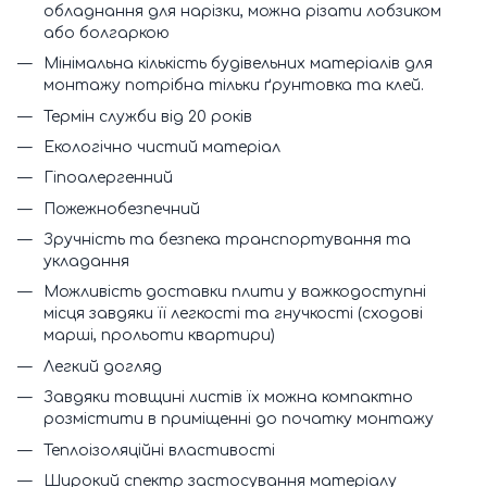
обладнання для нарізки, можна різати лобзиком
або болгаркою
Мінімальна кількість будівельних матеріалів для
монтажу потрібна тільки ґрунтовка та клей.
Термін служби від 20 років
Екологічно чистий матеріал
Гіпоалергенний
Пожежнобезпечний
Зручність та безпека транспортування та
укладання
Можливість доставки плити у важкодоступні
місця завдяки її легкості та гнучкості (сходові
марші, прольоти квартири)
Легкий догляд
Завдяки товщині листів їх можна компактно
розмістити в приміщенні до початку монтажу
Теплоізоляційні властивості
Широкий спектр застосування матеріалу