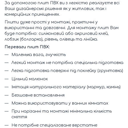
За допомогою плит ПВХ ви з легкістю реалізуєте всі
Ваші дизайнерські рішення як у житлових, так і
комерційних приміщеннях.
Плити дуже прості у монтажі, практичні у
використанні та довговічні. Для монтажу плит Вам
буде потрібно: силіконовий або акриловий клей,
лобзик (болгарка), рівень, олівець та лінійка.
Переваги плит ПВХ:
Маленька вага, гнучкість
Легкий монтаж не потрібна спеціальна підготовка
Легка підготовка поверхні під поклейку (грунтовка)
Цільний малюнок
Імітація натурального матеріалу (мармур, камінь)
Безшовне встановлення
Можна використовувати у ванних кімнатах
При нарізанні та монтажі мінімальна кількість
сміття
Не потрібне спеціалізоване верстатне