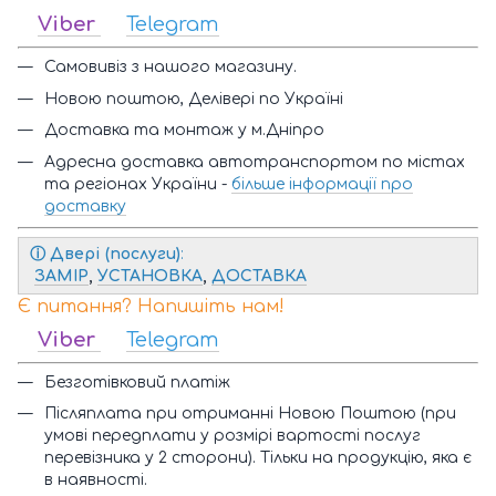
Viber
Telegram
Самовивіз з нашого магазину.
Новою поштою, Делівері по Україні
Доставка та монтаж у м.Дніпро
Адресна доставка автотранспортом по містах
та регіонах України -
більше інформації про
доставку
ⓘ
Двері (послуги)
:
ЗАМІР
,
УСТАНОВКА
,
ДОСТАВКА
Є питання? Напишіть нам!
Viber
Telegram
Безготівковий платіж
Післяплата при отриманні Новою Поштою (при
умові передплати у розмірі вартості послуг
перевізника у 2 сторони). Тільки на продукцію, яка є
в наявності.