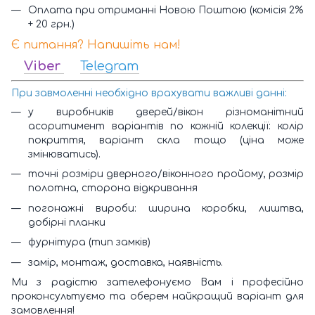
Оплата при отриманні Новою Поштою (комісія 2%
+ 20 грн.)
Є питання? Напишіть нам!
Viber
Telegram
При завмоленні необхідно врахувати важливі данні:
у виробників дверей/вікон різноманітний
асоритимент варіантів по кожній колекції: колір
покриття, варіант скла тощо (ціна може
змінюватись).
точні розміри дверного/віконного пройому, розмір
полотна, сторона відкривання
погонажні вироби: ширина коробки, лиштва,
добірні планки
фурнітура (тип замків)
замір, монтаж, доставка, наявність.
Ми з радістю зателефонуємо Вам і професійно
проконсультуємо та оберем найкращий варіант для
замовлення!