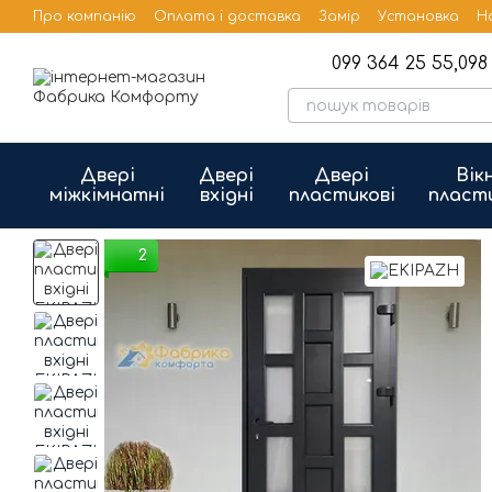
Перейти до основного контенту
Про компанію
Оплата і доставка
Замір
Установка
Н
Бренди
Публічна оферта
099 364 25 55,
098 
Двері
Двері
Двері
Вік
міжкімнатні
вхідні
пластикові
пласт
2