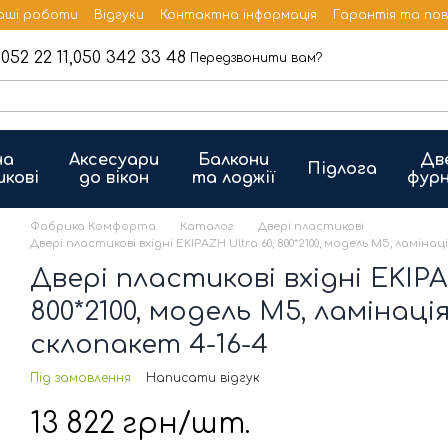
аші роботи
Відгуки
Контактна інформація
Гарантія та по
052 22 11,
050 342 33 48
Передзвонити вам?
на
Аксесуари
Балкони
Дв
Підлога
икові
до вікон
та лоджії
фурн
Фабрика Комфорта
Каталог
Двері пластикові
Двері пластикові вхідні EKIPAZH Ultra 60, 800*2100, модель М5, ламінац
Двері пластикові вхідні EKIPA
800*2100, модель М5, ламінаці
склопакет 4-16-4
Під замовлення
Написати відгук
13 822 грн/шт.