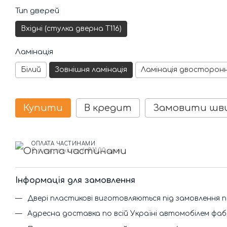
Тип дверей
Вхідні (стулка дверна Т116)
Ламінація
Білий
Зовнішня ламінація
Ламінація двосторон
Купити
В кредит
Замовити шв
ОПЛАТА ЧАСТИНАМИ
2 платежі по 6 911.00 грн
Інформація для замовлення
Двері пластикові виготовляються під замовлення п
Адресна доставка по всій Україні автомобілем фа