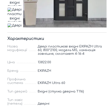
Характеристики
Назва
Двері пластикові вхідні EKIPAZH Ultra
модифікації
60, 800*2100, модель М5, ламінація
зовнішня, склопакет 4-16-4
Ціна
13822.00
Бренд
EKIPAZH
Профільна
система
EKIPAZH Ultra 60
Тип дверей
Вхідні (стулка дверна Т116)
Тип завіс
(петель)
Дверні