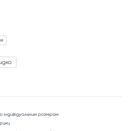
ня
идко
о індивідуальним розмірам.
брики