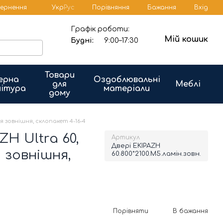
Порівняння
вернення
Укр
Рус
Бажання
Вхід
Графік роботи:
Мій кошик
Будні:
9:00–17:30
Товари
ерна
Оздоблювальні
для
Меблі
ітура
матеріали
дому
ія зовнішня, склопакет 4-16-4
ZH Ultra 60,
Артикул
Двері EKIPAZH
я зовнішня,
60.800*2100.М5.ламін.зовн.
Порівняти
В бажання