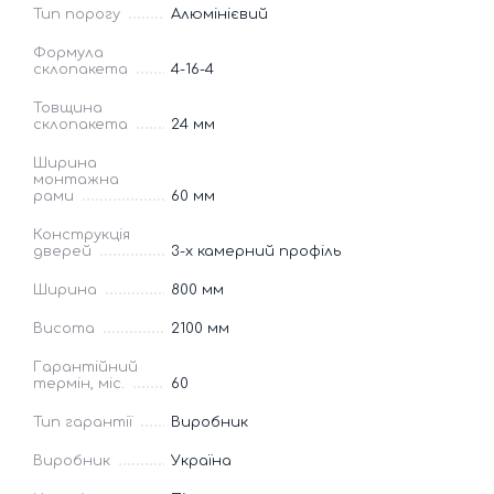
Тип порогу
Алюмінієвий
Формула
склопакета
4-16-4
Товщина
склопакета
24 мм
Ширина
монтажна
рами
60 мм
Конструкція
дверей
3-х камерний профіль
Ширина
800 мм
Висота
2100 мм
Гарантійний
термін, міс.
60
Тип гарантії
Виробник
Виробник
Україна