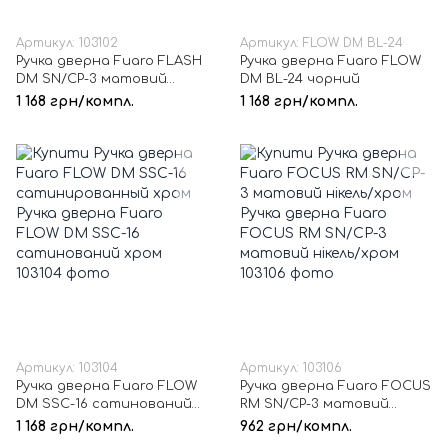
Артикул: 103102
Артикул: FLOW DM BL-24
Ручка дверна Fuaro FLASH
Ручка дверна Fuaro FLOW
DM SN/CP-3 матовий
DM BL-24 чорний
нікель/хром
1 168 грн/компл.
1 168 грн/компл.
Артикул: 103104
Артикул: 103106
Ручка дверна Fuaro FLOW
Ручка дверна Fuaro FOCUS
DM SSC-16 сатинований
RM SN/CP-3 матовий
хром
нікель/хром
1 168 грн/компл.
962 грн/компл.