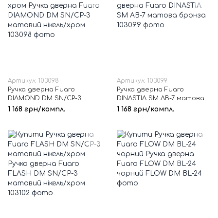
Артикул: 103098
Артикул: 103099
Ручка дверна Fuaro
Ручка дверна Fuaro
DIAMOND DM SN/CP-3
DINASTIA SM AB-7 матова
матовий нікель/хром
бронза
1 168 грн/компл.
1 168 грн/компл.