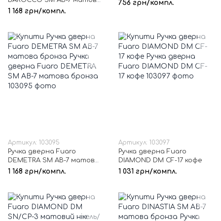
BAROCCO SM AB-7 матова
нікель/хром
756 грн/компл.
бронза
1 168 грн/компл.
Артикул: 103095
Артикул: 103097
Ручка дверна Fuaro
Ручка дверна Fuaro
DEMETRA SM AB-7 матова
DIAMOND DM CF-17 кофе
бронза
1 168 грн/компл.
1 031 грн/компл.