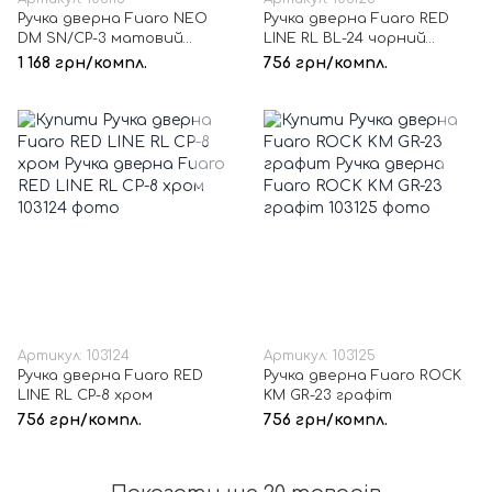
Ручка дверна Fuaro NEO
Ручка дверна Fuaro RED
DM SN/CP-3 матовий
LINE RL BL-24 чорний
нікель/хром
матовий
1 168 грн/компл.
756 грн/компл.
Артикул: 103124
Артикул: 103125
Ручка дверна Fuaro RED
Ручка дверна Fuaro ROCK
LINE RL CP-8 хром
KM GR-23 графіт
756 грн/компл.
756 грн/компл.