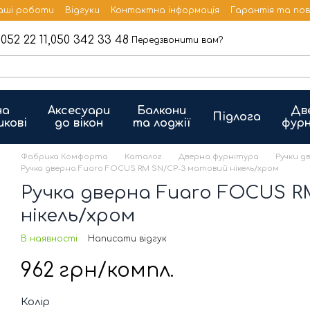
аші роботи
Відгуки
Контактна інформація
Гарантія та по
052 22 11,
050 342 33 48
Передзвонити вам?
на
Аксесуари
Балкони
Дв
Підлога
икові
до вікон
та лоджії
фурн
Фабрика Комфорта
Каталог
Дверна фурнітура
Ручки д
Ручка дверна Fuaro FOCUS RM SN/CP-3 матовий нікель/хром
Ручка дверна Fuaro FOCUS R
нікель/хром
В наявності
Написати відгук
962 грн/компл.
Колір