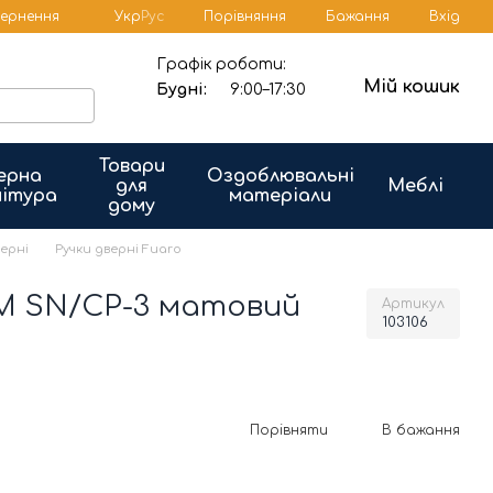
Порівняння
вернення
Укр
Рус
Бажання
Вхід
Графік роботи:
Мій кошик
Будні:
9:00–17:30
Товари
ерна
Оздоблювальні
для
Меблі
ітура
матеріали
дому
верні
Ручки дверні Fuaro
M SN/CP-3 матовий
Артикул
103106
Порівняти
В бажання