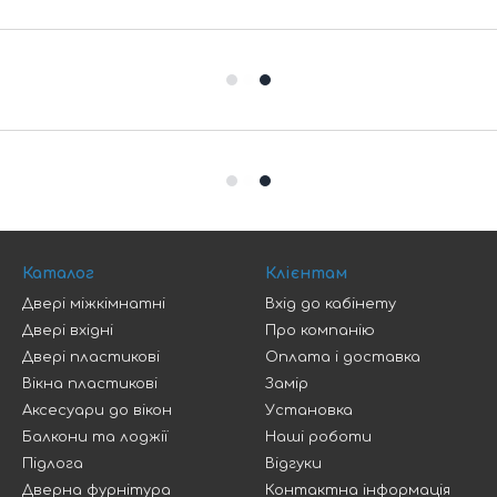
Каталог
Клієнтам
Двері міжкімнатні
Вхід до кабінету
Двері вхідні
Про компанію
Двері пластикові
Оплата і доставка
Вікна пластикові
Замір
Аксесуари до вікон
Установка
Балкони та лоджії
Наші роботи
Підлога
Відгуки
Дверна фурнітура
Контактна інформація