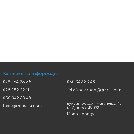
Контактна інформація
099 364 25 55
050 342 33 48
098 052 22 11
fabrikaokondp@gmail.com
050 342 33 48
вулиця Василя Чапленка, 4,
Передзвонити вам?
м. Дніпро, 49038
Мапа проїзду