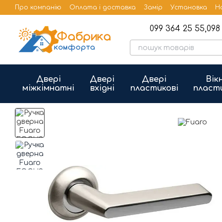
Перейти до основного контенту
Про компанію
Оплата і доставка
Замір
Установка
Н
Бренди
Публічна оферта
099 364 25 55,
098 
Двері
Двері
Двері
Вік
міжкімнатні
вхідні
пластикові
пласт