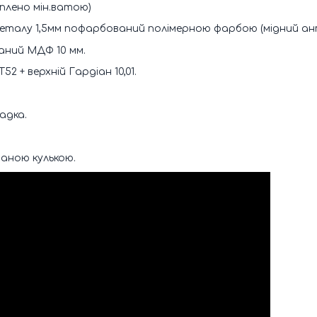
плено мін.ватою)
 металу 1,5мм пофарбований полімерною фарбою (мідний ан
аний МДФ 10 мм.
52 + верхній Гардіан 10,01.
адка.
ваною кулькою.