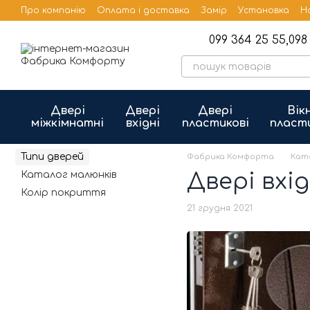
Перейти до основного контенту
Про компанію
Оплата і доставка
Замір
Установка
Н
Бренди
Публічна оферта
099 364 25 55,
098 
Двері
Двері
Двері
Вік
міжкімнатні
вхідні
пластикові
пласт
Типи дверей
Фабрика Комфорта
Кат
Каталог малюнків
Двері вхі
Колір покриття
21 грудня 2021