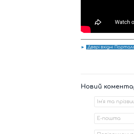
►
Двері вхідні Порта
Новий комента