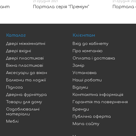
21 грудня 2021
21 грудня 202
гант
Портала серія "Преміум"
Портала с
Каталог
Клієнтам
Двері міжкімнатні
Вхід до кабінету
Двері вхідні
Про компанію
Двері пластикові
Оплата і доставка
Вікна пластикові
Замір
Аксесуари до вікон
Установка
Балкони та лоджії
Наші роботи
Підлога
Відгуки
Дверна фурнітура
Контактна інформація
Товари для дому
Гарантія та повернення
Оздоблювальні
Бренди
матеріали
Публічна оферта
Меблі
Мапа сайту