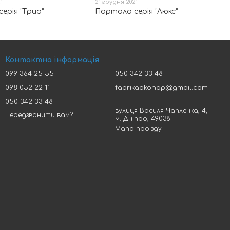
1
21 грудня 2021
ерія "Трио"
Портала серія "Люкс"
Контактна інформація
099 364 25 55
050 342 33 48
098 052 22 11
fabrikaokondp@gmail.com
050 342 33 48
вулиця Василя Чапленка, 4,
Передзвонити вам?
м. Дніпро, 49038
Мапа проїзду