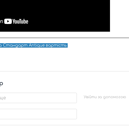
ла
Стандарт Antique
вартість
р
Увійти за допомогою