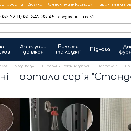
аші роботи
Відгуки
Контактна інформація
Гарантія та по
052 22 11,
050 342 33 48
Передзвонити вам?
на
Аксесуари
Балкони
Дв
Підлога
икові
до вікон
та лоджії
фурн
алог
Двері вхідні
Виробники вхідних дверей
Портала™
Тип
дні Портала серія "Станд