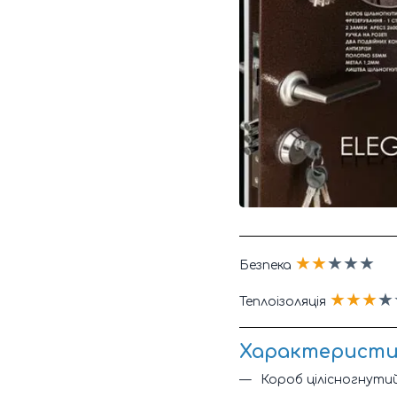
★★
★★★
Безпека
★★★
★
Теплоізоляція
Характеристик
Короб цілісногнутий