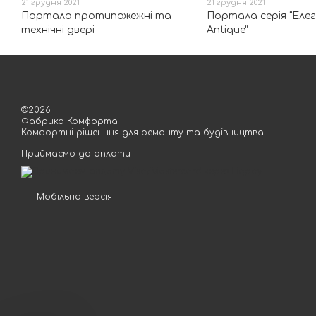
21 грудня 2021
21 грудня 2021
Портала протипожежні та
Портала серія "Еле
технічні двері
Antique"
©2026
Фабрика Комфорта
Комфортні рішенння для ремонту та будівництва!
Приймаємо до оплати
Мобільна версія