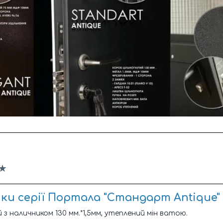
★
и серії Портала "Стандарт Antique"
 з наличником 130 мм.*1,5мм, утеплений мін ватою.