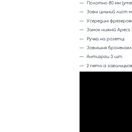
Полотно 80 мм (уте
Зовні цільний лист
Усередині фрезеров
Замок нижній Apecs T
Ручка на розетці.
Зовнішня броненакл
Антизрізи 3 шт.
2 петлі із завальцьо