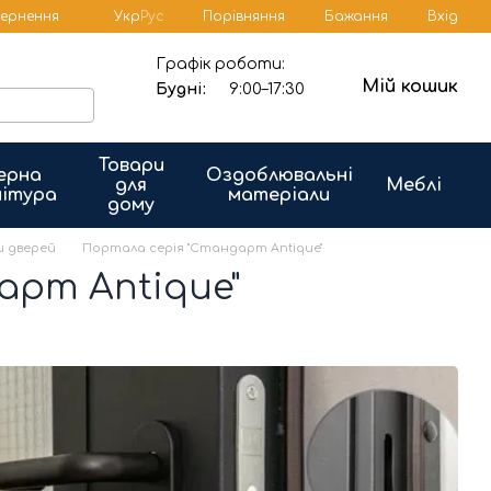
Порівняння
вернення
Укр
Рус
Бажання
Вхід
Графік роботи:
Мій кошик
Будні:
9:00–17:30
Товари
ерна
Оздоблювальні
для
Меблі
ітура
матеріали
дому
и дверей
Портала серія "Стандарт Antique"
арт Antique"