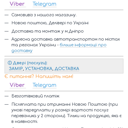
Viber
Telegram
Самовивіз з нашого магазину.
Новою поштою, Делівері по Україні
Доставка та монтаж у м.Дніпро
Адресна доставка автотранспортом по містах
та регіонах України -
більше інформації про
доставку
ⓘ
Двері (послуги)
:
ЗАМІР
,
УСТАНОВКА
,
ДОСТАВКА
Є питання? Напишіть нам!
Viber
Telegram
Безготівковий платіж
Післяплата при отриманні Новою Поштою (при
умові передплати у розмірі вартості послуг
перевізника у 2 сторони). Тільки на продукцію, яка є
в наявності.