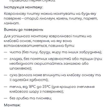
тривалий термін служби.
Інструкція монтажу:
Ковролінову плитку можна монтувати на будь-яку
поверхню – старий лінолеум, кахель, плитку, паркет,
ламінат.
Вимоги до поверхонь
Для успішного монтажу ковролінової плитки на
клейовій основі, поверхня, на яку вона
встановлюватиметься, повинна бути:
чиста (без пилу, бруду, жиру та інших забруднень);
гладка, без помітних нерівностей або тріщин (при
необхідності скористайтесь замазкою або
шпаклівкою);
суха (волога може вплинути на клейову основу та
її адгезійні здібності);
тепла, від 18ºС до 25ºС (для кращого зчеплення
клейового шару з поверхнею);
без грибка та плісняви;
Монтаж: