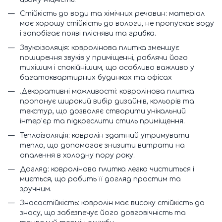
Стійкість до води та хімічних речовин: матеріал
має хорошу стійкість до вологи, не пропускає воду
і запобігає появі плісняви та грибка.
Звукоізоляція: ковролінова плитка зменшує
поширення звуків у приміщенні, роблячи його
тихішим і спокійнішим, що особливо важливо у
багатоквартирних будинках та офісах
.Декоративні можливості: ковролінова плитка
пропонує широкий вибір дизайнів, кольорів та
текстур, що дозволяє створити унікальний
інтер'єр та підкреслити стиль приміщення.
Теплоізоляція: ковролін здатний утримувати
тепло, що допомагає знизити витрати на
опалення в холодну пору року.
Догляд: ковролінова плитка легко чиститься і
миється, що робить її догляд простим та
зручним.
Зносостійкість: ковролін має високу стійкість до
зносу, що забезпечує його довговічність та