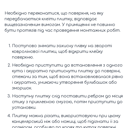
Необхідно переконатися, що поверхня, на яку
передбачається клеїти плитку, відповідає
вищезазначеним вимогам. У приміщенні не повинно
бути протягів під час проведення монтажних робіт.
Поступово знімати захисну плівку на звороті
ковролінової плитки, щоб відкрити клейку
поверхню.
Необхідно приступити до встановлення з одного
кута і акуратно притиснути плитку до поверхні,
стежачи за тим, щоб вона встановлювалася рівно
і акуратно, уникаючи утворення бульбашок або
зморшок.
Наступну плитку слід поставити ребром до місця
стику з приклеєною смугою, потім приступити до
установки.
Плитку можна різати, використовуючи при цьому
канцелярський ніж або ножиці, щоб підігнати її за
розміром, особливо по краях та кутах поверхні.