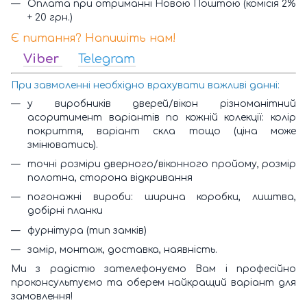
Оплата при отриманні Новою Поштою (комісія 2%
+ 20 грн.)
Є питання? Напишіть нам!
Viber
Telegram
При завмоленні необхідно врахувати важливі данні:
у виробників дверей/вікон різноманітний
асоритимент варіантів по кожній колекції: колір
покриття, варіант скла тощо (ціна може
змінюватись).
точні розміри дверного/віконного пройому, розмір
полотна, сторона відкривання
погонажні вироби: ширина коробки, лиштва,
добірні планки
фурнітура (тип замків)
замір, монтаж, доставка, наявність.
Ми з радістю зателефонуємо Вам і професійно
проконсультуємо та оберем найкращий варіант для
замовлення!