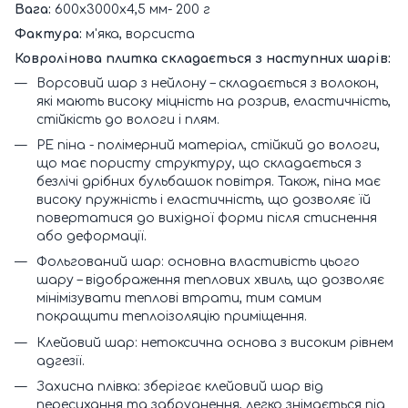
Вага:
600х3000х4,5 мм- 200 г
Фактура:
м'яка, ворсиста
Ковролінова плитка складається з наступних шарів:
Ворсовий шар з нейлону – складається з волокон,
які мають високу міцність на розрив, еластичність,
стійкість до вологи і плям.
РЕ піна - полімерний матеріал, стійкий до вологи,
що має пористу структуру, що складається з
безлічі дрібних бульбашок повітря. Також, піна має
високу пружність і еластичність, що дозволяє їй
повертатися до вихідної форми після стиснення
або деформації.
Фольгований шар: основна властивість цього
шару – відображення теплових хвиль, що дозволяє
мінімізувати теплові втрати, тим самим
покращити теплоізоляцію приміщення.
Клейовий шар: нетоксична основа з високим рівнем
адгезії.
Захисна плівка: зберігає клейовий шар від
пересихання та забруднення, легко знімається під