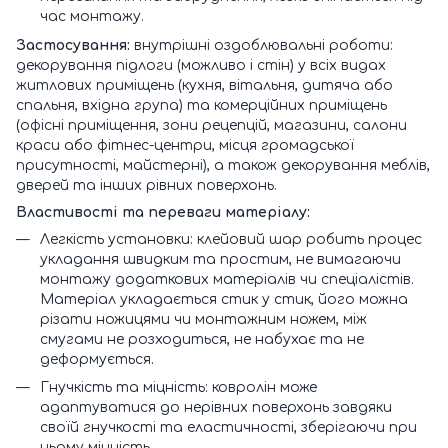
час монтажу.
Застосування:
внутрішні оздоблювальні роботи:
декорування підлоги (можливо і стін) у всіх видах
житлових приміщень (кухня, вітальня, дитяча або
спальня, вхідна група) та комерційних приміщень
(офісні приміщення, зони рецепцій, магазини, салони
краси або фітнес-центри, місця громадської
присутності, майстерні), а також декорування меблів,
дверей та інших рівних поверхонь.
Властивості та переваги матеріалу:
Легкість установки: клейовий шар робить процес
укладання швидким та простим, не вимагаючи
монтажу додаткових матеріалів чи спеціалістів.
Матеріал укладається стик у стик, його можна
різати ножицями чи монтажним ножем, між
смугами не розходиться, не набухає та не
деформується.
Гнучкість та міцність: ковролін може
адаптуватися до нерівних поверхонь завдяки
своїй гнучкості та еластичності, зберігаючи при
цьому міцність.