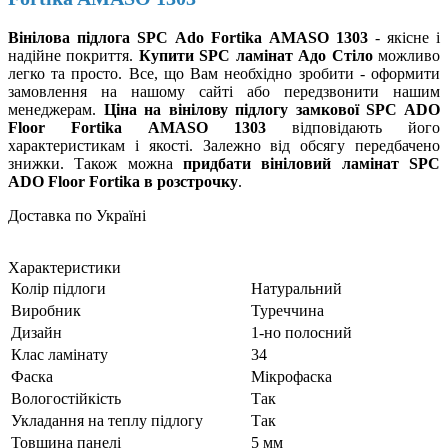
Вінілова підлога SPC Ado Fortika AMASO 1303
- якісне і
надійне покриття.
Купити SPC ламінат Адо Стіло
можливо
легко та просто. Все, що Вам необхідно зробити - оформити
замовлення на нашому сайті або передзвонити нашим
менеджерам.
Ціна на вінілову підлогу замкової SPC ADO
Floor Fortika AMASO 1303
відповідають його
характеристикам і якості. Залежно від обсягу передбачено
знижки. Також можна
придбати вініловий ламінат SPC
ADO Floor Fortika в розстрочку
.
Доставка по Україні
Характеристики
Колір підлоги
Натуральний
Виробник
Туреччина
Дизайн
1-но полосний
Клас ламінату
34
Фаска
Мікрофаска
Вологостійкість
Так
Укладання на теплу підлогу
Так
Товщина панелі
5 мм