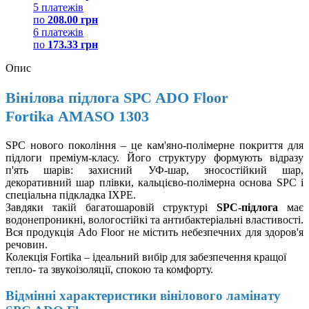
5 платежів
по
208.00 грн
6 платежів
по
173.33 грн
Опис
Вінілова підлога SPC ADO Floor
Fortika AMASO 1303
SPC нового покоління – це кам'яно-полімерне покриття для
підлоги преміум-класу. Його структуру формують відразу
п'ять шарів: захисний УФ-шар, зносостійкий шар,
декоративний шар плівки, кальцієво-полімерна основа SPC і
спеціальна підкладка IXPE.
Завдяки такій багатошаровій структурі
SPC-підлога
має
водонепроникні, вологостійкі та антибактеріальні властивості.
Вся продукція Ado Floor не містить небезпечних для здоров'я
речовин.
Колекція Fortika – ідеальний вибір для забезпечення кращої
тепло- та звукоізоляції, спокою та комфорту.
Відмінні характеристики вінілового ламінату