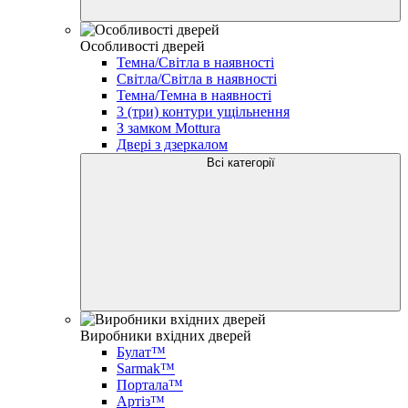
Особливості дверей
Темна/Світла в наявності
Світла/Світла в наявності
Темна/Темна в наявності
3 (три) контури ущільнення
З замком Mottura
Двері з дзеркалом
Всі категорії
Виробники вхідних дверей
Булат™
Sarmak™
Портала™
Артіз™