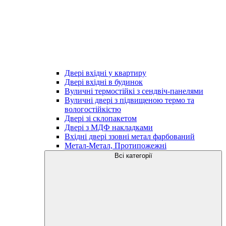
Двері вхідні у квартиру
Двері вхідні в будинок
Вуличні термостійкі з сендвіч-панелями
Вуличні двері з підвищеною термо та
вологостійкістю
Двері зі склопакетом
Двері з МДФ накладками
Вхідні двері ззовні метал фарбований
Метал-Метал, Протипожежні
Всі категорії