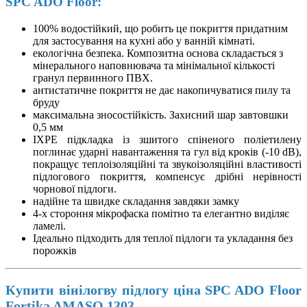
SPC ADO Floor:
100% водостійкий, що робить це покриття придатним
для застосування на кухні або у ванній кімнаті.
екологічна безпека. Композитна основа складається з
мінерального наповнювача та мінімальної кількості
гранул первинного ПВХ.
антистатичне покриття не дає накопичуватися пилу та
бруду
максимальна зносостійкість. Захисний шар завтовшки
0,5 мм
IXPE підкладка із зшитого спіненого поліетилену
поглинає ударні навантаження та гул від кроків (-10 dB),
покращує теплоізоляційні та звукоізоляційні властивості
підлогового покриття, компенсує дрібні нерівності
чорнової підлоги.
надійне та швидке складання завдяки замку
4-х стороння мікрофаска помітно та елегантно виділяє
ламелі.
Ідеально підходить для теплої підлоги та укладання без
порожків
Купити вінілогву підлогу ціна SPC ADO Floor
Fortika AMASO 1303