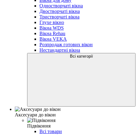
Вікна для дому
Одностворчаті вікна
Двостворчаті вікна
Тристворчаті вікна
Глухе вікно
Вікна WDS
Вікна Rehau
Вікна VEKA
Розпродаж готових вікон
Нестандартні вікна
Всі категорії
Аксесуари до вікон
Підвіконня
Всі товари