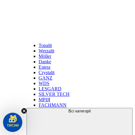
Topalit
Werzalit
Möller
Danke
Estera
Crystalit
GANZ
WDS
LESGARD
SILVER TECH
МРІЯ
FACHMANN
Всі категорії
🎁
ТИСНИ