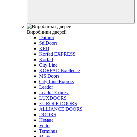
Виробники дверей
Darumi
StilDoors
KFD
Korfad EXPRESS
Korfad
City Line
KORFAD Exellence
MS Doors
City Line Express
Leador
Leador Express
LUXDOORS
EUROPE DOORS
ALLIANCE DOORS
DOORS
Неман
Verto
Terminus
Magic