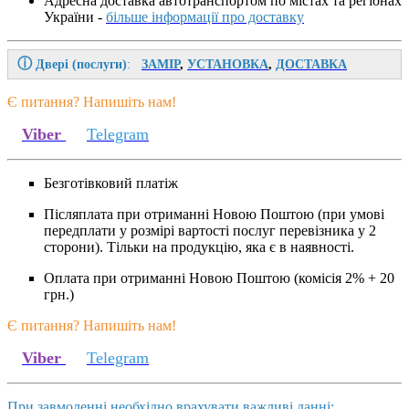
Адресна доставка автотранспортом по містах та регіонах
України -
більше інформації про доставку
ⓘ
Двері (послуги)
:
ЗАМІР
,
УСТАНОВКА
,
ДОСТАВКА
Є питання? Напишіть нам!
Viber
Telegram
Безготівковий платіж
Післяплата при отриманні Новою Поштою (при умові
передплати у розмірі вартості послуг перевізника у 2
сторони). Тільки на продукцію, яка є в наявності.
Оплата при отриманні Новою Поштою (комісія 2% + 20
грн.)
Є питання? Напишіть нам!
Viber
Telegram
При завмоленні необхідно врахувати важливі данні: