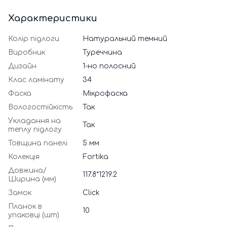
Характеристики
Колір підлоги
Натуральний темний
Виробник
Туреччина
Дизайн
1-но полосний
Клас ламінату
34
Фаска
Мікрофаска
Вологостійкість
Так
Укладання на
Так
теплу підлогу
Товщина панелі
5 мм
Колекція
Fortika
Довжина/
117.8*1219.2
Ширина (мм)
Замок
Click
Планок в
10
упаковці (шт)