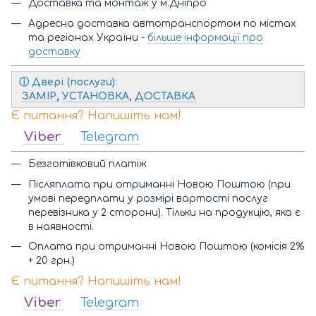
Доставка та монтаж у м.Дніпро
Адресна доставка автотранспортом по містах
та регіонах України -
більше інформації про
доставку
ⓘ
Двері (послуги)
:
ЗАМІР
,
УСТАНОВКА
,
ДОСТАВКА
Є питання? Напишіть нам!
Viber
Telegram
Безготівковий платіж
Післяплата при отриманні Новою Поштою (при
умові передплати у розмірі вартості послуг
перевізника у 2 сторони). Тільки на продукцію, яка є
в наявності.
Оплата при отриманні Новою Поштою (комісія 2%
+ 20 грн.)
Є питання? Напишіть нам!
Viber
Telegram