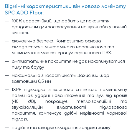
Відмінні характеристики вінілового ламінату
SPC ADO Floor:
100% водостійкий, що робить це покриття
придатним для застосування на кухні або у ванній
кімнаті.
екологічна безпека. Композитна основа
складається з мінерального наповнювача та
мінімальної кількості гранул первинного ПВХ.
антистатичне покриття не дає накопичуватися
пилу та бруду
максимальна зносостійкість. Захисний шар
завтовшки 0,5 мм
IXPE підкладка із зшитого спіненого поліетилену
поглинає ударні навантаження та гул від кроків
(-10 dB), покращує теплоізоляційні та
звукоізоляційні властивості підлогового
покриття, компенсує дрібні нерівності чорнової
підлоги.
надійне та швидке складання завдяки замку