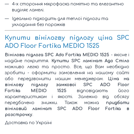
4-х стороння мікрофаска помітно та елегантно
виділяє ламелі.
Ідеально підходить для теплої підлоги та
укладання без порожків
Купити вінілогву підлогу ціна SPC
ADO Floor Fortika MEDIO 1525
Вінілова підлога SPC Ado Fortika MEDIO 1525
- якісне і
надійне покриття.
Купити SPC ламінат Адо Стіло
можливо легко та просто. Все, що Вам необхідно
зробити - оформити замовлення на нашому сайті
або передзвонити нашим менеджерам.
Ціна на
вінілову підлогу замкової SPC ADO Floor
Fortika MEDIO 1525
відповідають його
характеристикам і якості. Залежно від обсягу
передбачено знижки. Також можна
придбати
вініловий ламінат SPC ADO Floor Fortika в
розстрочку
.
Доставка по Україні