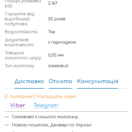
Площа упаковки
2.167
(м2)
Гарантія (від
виробника)
20 років
побутова
Водостійкість
Так
Додаткові
з підкладкою
властивості
Товщина
0,55 мм
захисного шару
Тип монтажу
замковий
Доставка
Оплата
Консультація
Є питання? Напишіть нам!
Viber
Telegram
Самовивіз з нашого магазину.
Новою поштою, Делівері по Україні