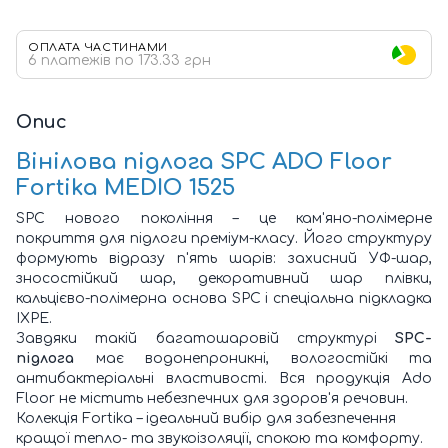
ОПЛАТА ЧАСТИНАМИ
6 платежів по 173.33 грн
Опис
Вінілова підлога SPC ADO Floor
Fortika MEDIO 1525
SPC нового покоління – це кам'яно-полімерне
покриття для підлоги преміум-класу. Його структуру
формують відразу п'ять шарів: захисний УФ-шар,
зносостійкий шар, декоративний шар плівки,
кальцієво-полімерна основа SPC і спеціальна підкладка
IXPE.
Завдяки такій багатошаровій структурі
SPC-
підлога
має водонепроникні, вологостійкі та
антибактеріальні властивості. Вся продукція Ado
Floor не містить небезпечних для здоров'я речовин.
Колекція Fortika – ідеальний вибір для забезпечення
кращої тепло- та звукоізоляції, спокою та комфорту.