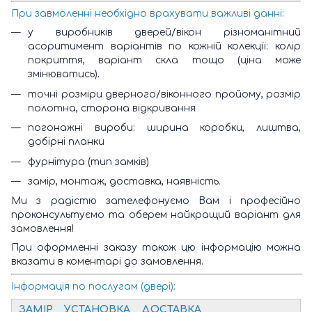
При завмоленні необхідно врахувати важливі данні:
у виробників дверей/вікон різноманітний
асоритимент варіантів по кожній колекції: колір
покриття, варіант скла тощо (ціна може
змінюватись).
точні розміри дверного/віконного пройому, розмір
полотна, сторона відкривання
погонажні вироби: ширина коробки, лиштва,
добірні планки
фурнітура (тип замків)
замір, монтаж, доставка, наявність.
Ми з радістю зателефонуємо Вам і професійно
проконсультуємо та оберем найкращий варіант для
замовлення!
При оформленні заказу також цю інформацію можна
вказати в коментарі до замовлення.
Інформація по послугам (двері):
ЗАМІР
УСТАНОВКА
ДОСТАВКА