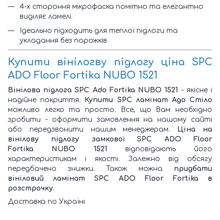
4-х стороння мікрофаска помітно та елегантно
виділяє ламелі.
Ідеально підходить для теплої підлоги та
укладання без порожків
Купити вінілогву підлогу ціна SPC
ADO Floor Fortika NUBO 1521
Вінілова підлога SPC Ado Fortika NUBO 1521
- якісне і
надійне покриття.
Купити SPC ламінат Адо Стіло
можливо легко та просто. Все, що Вам необхідно
зробити - оформити замовлення на нашому сайті
або передзвонити нашим менеджерам.
Ціна на
вінілову підлогу замкової SPC ADO Floor
Fortika NUBO 1521
відповідають його
характеристикам і якості. Залежно від обсягу
передбачено знижки. Також можна
придбати
вініловий ламінат SPC ADO Floor Fortika в
розстрочку
.
Доставка по Україні