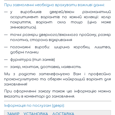
При завмоленні необхідно врахувати важливі данні:
у виробників дверей/вікон різноманітний
асоритимент варіантів по кожній колекції: колір
покриття, варіант скла тощо (ціна може
змінюватись).
точні розміри дверного/віконного пройому, розмір
полотна, сторона відкривання
погонажні вироби: ширина коробки, лиштва,
добірні планки
фурнітура (тип замків)
замір, монтаж, доставка, наявність.
Ми з радістю зателефонуємо Вам і професійно
проконсультуємо та оберем найкращий варіант для
замовлення!
При оформленні заказу також цю інформацію можна
вказати в коментарі до замовлення.
Інформація по послугам (двері):
ЗАМІР
УСТАНОВКА
ДОСТАВКА