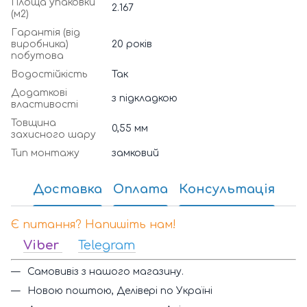
Площа упаковки
2.167
(м2)
Гарантія (від
виробника)
20 років
побутова
Водостійкість
Так
Додаткові
з підкладкою
властивості
Товщина
0,55 мм
захисного шару
Тип монтажу
замковий
Доставка
Оплата
Консультація
Є питання? Напишіть нам!
Viber
Telegram
Самовивіз з нашого магазину.
Новою поштою, Делівері по Україні