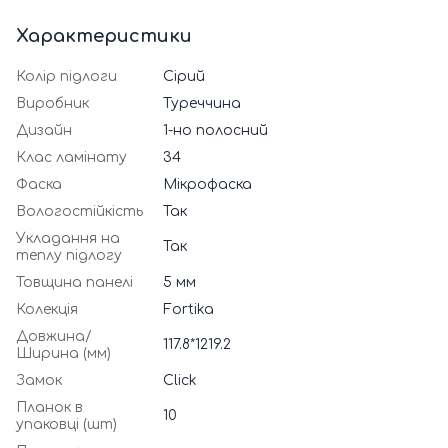
Характеристики
Колір підлоги
Сірий
Виробник
Туреччина
Дизайн
1-но полосний
Клас ламінату
34
Фаска
Мікрофаска
Вологостійкість
Так
Укладання на
Так
теплу підлогу
Товщина панелі
5 мм
Колекція
Fortika
Довжина/
117.8*1219.2
Ширина (мм)
Замок
Click
Планок в
10
упаковці (шт)