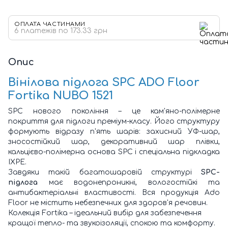
ОПЛАТА ЧАСТИНАМИ
6 платежів по 173.33 грн
Опис
Вінілова підлога SPC ADO Floor
Fortika NUBO 1521
SPC нового покоління – це кам'яно-полімерне
покриття для підлоги преміум-класу. Його структуру
формують відразу п'ять шарів: захисний УФ-шар,
зносостійкий шар, декоративний шар плівки,
кальцієво-полімерна основа SPC і спеціальна підкладка
IXPE.
Завдяки такій багатошаровій структурі
SPC-
підлога
має водонепроникні, вологостійкі та
антибактеріальні властивості. Вся продукція Ado
Floor не містить небезпечних для здоров'я речовин.
Колекція Fortika – ідеальний вибір для забезпечення
кращої тепло- та звукоізоляції, спокою та комфорту.