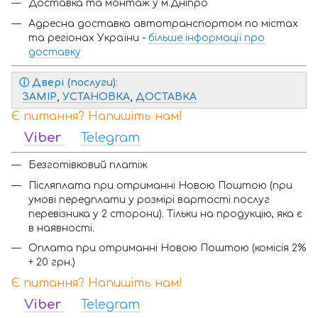
Доставка та монтаж у м.Дніпро
Адресна доставка автотранспортом по містах
та регіонах України -
більше інформації про
доставку
ⓘ
Двері (послуги)
:
ЗАМІР
,
УСТАНОВКА
,
ДОСТАВКА
Є питання? Напишіть нам!
Viber
Telegram
Безготівковий платіж
Післяплата при отриманні Новою Поштою (при
умові передплати у розмірі вартості послуг
перевізника у 2 сторони). Тільки на продукцію, яка є
в наявності.
Оплата при отриманні Новою Поштою (комісія 2%
+ 20 грн.)
Є питання? Напишіть нам!
Viber
Telegram