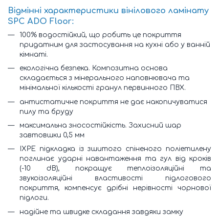
Відмінні характеристики вінілового ламінату
SPC ADO Floor:
100% водостійкий, що робить це покриття
придатним для застосування на кухні або у ванній
кімнаті.
екологічна безпека. Композитна основа
складається з мінерального наповнювача та
мінімальної кількості гранул первинного ПВХ.
антистатичне покриття не дає накопичуватися
пилу та бруду
максимальна зносостійкість. Захисний шар
завтовшки 0,5 мм
IXPE підкладка із зшитого спіненого поліетилену
поглинає ударні навантаження та гул від кроків
(-10 dB), покращує теплоізоляційні та
звукоізоляційні властивості підлогового
покриття, компенсує дрібні нерівності чорнової
підлоги.
надійне та швидке складання завдяки замку