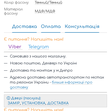
Колір фасону
Темний/Темний
Матеріал
МДФ/МДФ
фасону
Доставка
Оплата
Консультація
Є питання? Напишіть нам!
Viber
Telegram
Самовивіз з нашого магазину.
Новою поштою, Делівері по Україні
Доставка та монтаж у м.Дніпро
Адресна доставка автотранспортом по містах
та регіонах України -
більше інформації про
доставку
ⓘ
Двері (послуги)
:
ЗАМІР
,
УСТАНОВКА
,
ДОСТАВКА
Є питання? Напишіть нам!