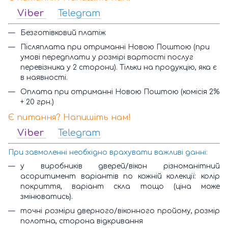
Viber
Telegram
Безготівковий платіж
Післяплата при отриманні Новою Поштою (при
умові передплати у розмірі вартості послуг
перевізника у 2 сторони). Тільки на продукцію, яка є
в наявності.
Оплата при отриманні Новою Поштою (комісія 2%
+ 20 грн.)
Є питання? Напишіть нам!
Viber
Telegram
При завмоленні необхідно врахувати важливі данні:
у виробників дверей/вікон різноманітний
асоритимент варіантів по кожній колекції: колір
покриття, варіант скла тощо (ціна може
змінюватись).
точні розміри дверного/віконного пройому, розмір
полотна, сторона відкривання