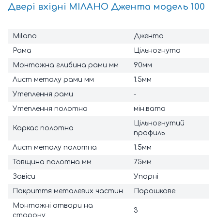
Двері вхідні МІЛАНО Джента модель 100
Milano
Джента
Рама
Цільногнута
Монтажна глибина рами мм
90мм
Лист металу рами мм
1.5мм
Утеплення рами
-
Утеплення полотна
мін.вата
Цільногнутий
Каркас полотна
профиль
Лист металу полотна
1.5мм
Товщина полотна мм
75мм
Завіси
Упорні
Покриття металевих частин
Порошкове
Монтажні отвори на
3
сторону