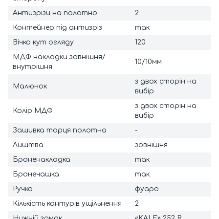
Антизрізи на полотно
2
Контейнер під антизріз
так
Вічко кут огляду
120
МДФ накладки зовнішня/
10/10мм
внутрішня
з двох сторін на
Малюнок
вибір
з двох сторін на
Колір МДФ
вибір
Зашивка торця полотна
-
Лиштва
зовнішня
Броненакладка
так
Бронечашка
так
Ручка
фуаро
Кількість контурів ущільнення
2
Нижній замок
«KALE» 252 R