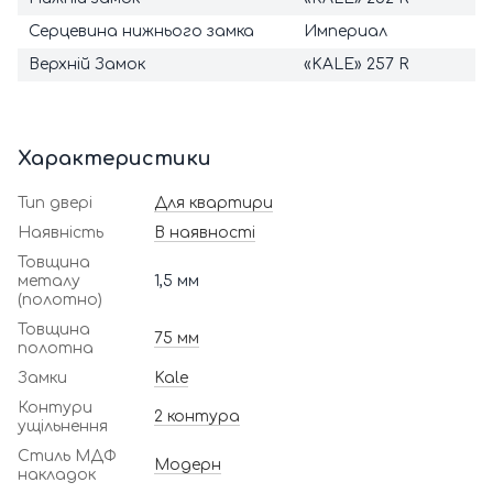
Серцевина нижнього замка
Империал
Верхній Замок
«KALE» 257 R
Характеристики
Тип двері
Для квартири
Наявність
В наявності
Товщина
металу
1,5 мм
(полотно)
Товщина
75 мм
полотна
Замки
Kale
Контури
2 контура
ущільнення
Стиль МДФ
Модерн
накладок